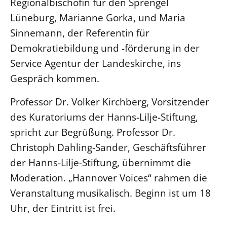
Regionalbischöfin für den Sprengel
Beschwerdestellen
Lüneburg, Marianne Gorka, und Maria
Ephoralbüro
Sinnemann, der Referentin für
Demokratiebildung und -förderung in der
Finanzplanung
Service Agentur der Landeskirche, ins
Fundraising
Gespräch kommen.
IT-Service
Corporate Design
Professor Dr. Volker Kirchberg, Vorsitzender
Interventionsplan
des Kuratoriums der Hanns-Lilje-Stiftung,
Jahresgespräche
spricht zur Begrüßung. Professor Dr.
Kantine Speiseplan
Christoph Dahling-Sander, Geschäftsführer
Kirchliches Amtsblatt
der Hanns-Lilje-Stiftung, übernimmt die
Moderation. „Hannover Voices“ rahmen die
Kirchliche Verwaltung
Veranstaltung musikalisch. Beginn ist um 18
Klimaschutzgesetz
Uhr, der Eintritt ist frei.
Kunstreferat
NKVK