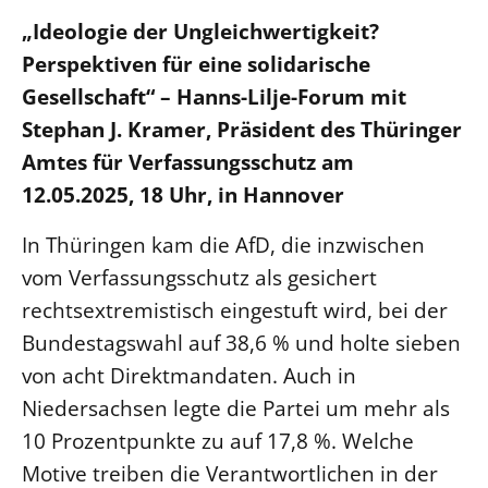
Ökumene
Evangelische Kirche
Gegen Gewalt
„Ideologie der Ungleichwertigkeit?
Kirche und Finanzen
Impressum
Perspektiven für eine solidarische
Lutherische Kirche
Personalausschuss
Datenschutz
KLIMASCHUTZ
Gesellschaft“ – Hanns-Lilje-Forum mit
Glaubensbekenntnis
Kontakt
Nachhaltigkeit
Stephan J. Kramer, Präsident des Thüringer
LANDESKIRCHENAMT
Barrierefreiheit
Positionen
Erneuerbare Energien
Willkommen
Amtes für Verfassungsschutz am
Presse
Ökumene
Mobilität
12.05.2025, 18 Uhr, in Hannover
Freie Stellen
Kollegium
Religionen
Naturschutz
Service für Gemeinden
Abteilungen des Landeskirchenamts
In Thüringen kam die AfD, die inzwischen
Suche
Gebäude
Rechnungsprüfungsamt
vom Verfassungsschutz als gesichert
Fachstelle Sexualisierte Gewalt
rechtsextremistisch eingestuft wird, bei der
Beschwerdestellen
Bundestagswahl auf 38,6 % und holte sieben
Kirchenämter
von acht Direktmandaten. Auch in
Gleichstellung
Niedersachsen legte die Partei um mehr als
Datenschutz
10 Prozentpunkte zu auf 17,8 %. Welche
Motive treiben die Verantwortlichen in der
Geschäftsstelle Landessynode