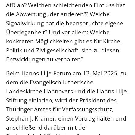
AfD an? Welchen schleichenden Einfluss hat
LANDESSYNODE
die Abwertung „der anderen“? Welche
27. Landessynode
Signalwirkung hat die beanspruchte eigene
Kontakt
Überlegenheit? Und vor allem: Welche
Hintergrund
konkreten Möglichkeiten gibt es für Kirche,
Politik und Zivilgesellschaft, sich zu diesen
MITARBEIT
Entwicklungen zu verhalten?
Ehrenamt
Beim Hanns-Lilje-Forum am 12. Mai 2025, zu
Beruf
dem die Evangelisch-lutherische
Freie Stellen
Landeskirche Hannovers und die Hanns-Lilje-
Stiftung einladen, wird der Präsident des
BIBLIOTHEK & ARCHIV
Thüringer Amtes für Verfassungsschutz,
SERVICE
Stephan J. Kramer, einen Vortrag halten und
Älterwerden im Pfarrberuf
anschließend darüber mit der
Beteiligungsverfahren