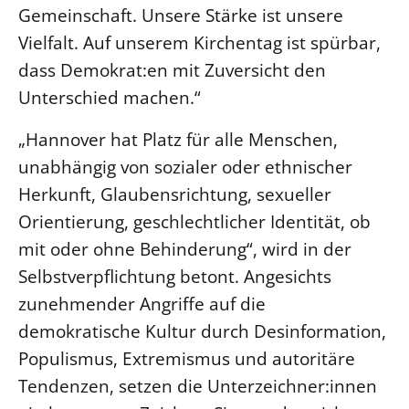
Gemeinschaft. Unsere Stärke ist unsere
Beschwerdestellen
Vielfalt. Auf unserem Kirchentag ist spürbar,
Ephoralbüro
dass Demokrat:en mit Zuversicht den
Finanzplanung
Unterschied machen.“
Fundraising
„Hannover hat Platz für alle Menschen,
IT-Service
unabhängig von sozialer oder ethnischer
Corporate Design
Herkunft, Glaubensrichtung, sexueller
Interventionsplan
Orientierung, geschlechtlicher Identität, ob
Jahresgespräche
mit oder ohne Behinderung“, wird in der
Kantine Speiseplan
Selbstverpflichtung betont. Angesichts
Kirchliches Amtsblatt
zunehmender Angriffe auf die
Kirchliche Verwaltung
demokratische Kultur durch Desinformation,
Klimaschutzgesetz
Populismus, Extremismus und autoritäre
Kunstreferat
Tendenzen, setzen die Unterzeichner:innen
NKVK