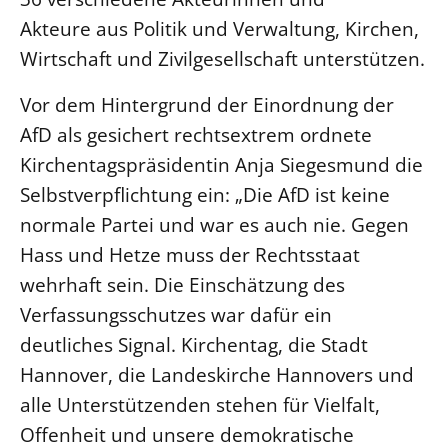
Akteure aus Politik und Verwaltung, Kirchen,
LANDESSYNODE
Wirtschaft und Zivilgesellschaft unterstützen.
27. Landessynode
Kontakt
Vor dem Hintergrund der Einordnung der
Hintergrund
AfD als gesichert rechtsextrem ordnete
Kirchentagspräsidentin Anja Siegesmund die
MITARBEIT
Selbstverpflichtung ein: „Die AfD ist keine
Ehrenamt
normale Partei und war es auch nie. Gegen
Beruf
Hass und Hetze muss der Rechtsstaat
Freie Stellen
wehrhaft sein. Die Einschätzung des
Verfassungsschutzes war dafür ein
BIBLIOTHEK & ARCHIV
deutliches Signal. Kirchentag, die Stadt
Hannover, die Landeskirche Hannovers und
SERVICE
alle Unterstützenden stehen für Vielfalt,
Älterwerden im Pfarrberuf
Offenheit und unsere demokratische
Beteiligungsverfahren