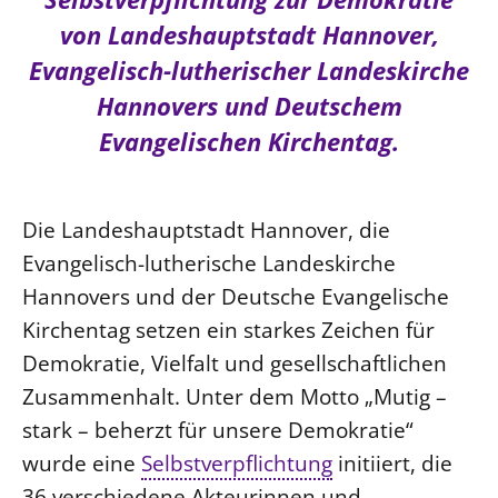
Ökumene
Evangelische Kirche
Gegen Gewalt
von Landeshauptstadt Hannover,
Kirche und Finanzen
Impressum
Lutherische Kirche
Evangelisch-lutherischer Landeskirche
Personalausschuss
Datenschutz
KLIMASCHUTZ
Glaubensbekenntnis
Hannovers und Deutschem
Kontakt
Nachhaltigkeit
LANDESKIRCHENAMT
Barrierefreiheit
Positionen
Evangelischen Kirchentag.
Erneuerbare Energien
Willkommen
Presse
Ökumene
Mobilität
Freie Stellen
Kollegium
Religionen
Naturschutz
Die Landeshauptstadt Hannover, die
Service für Gemeinden
Abteilungen des Landeskirchenamts
Suche
Evangelisch-lutherische Landeskirche
Gebäude
Rechnungsprüfungsamt
Hannovers und der Deutsche Evangelische
Fachstelle Sexualisierte Gewalt
Kirchentag setzen ein starkes Zeichen für
Beschwerdestellen
Demokratie, Vielfalt und gesellschaftlichen
Kirchenämter
Zusammenhalt. Unter dem Motto „Mutig –
Gleichstellung
stark – beherzt für unsere Demokratie“
Datenschutz
wurde eine
Selbstverpflichtung
initiiert, die
Geschäftsstelle Landessynode
36 verschiedene Akteurinnen und