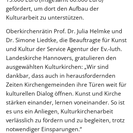
gefördert, um dort den Aufbau der
Beschwerdestellen
Kulturarbeit zu unterstützen.
Ephoralbüro
Finanzplanung
Oberkirchenrätin Prof. Dr. Julia Helmke und
Fundraising
Dr. Simone Liedtke, die Beauftragte für Kunst
IT-Service
und Kultur der Service Agentur der Ev.-luth.
Corporate Design
Landeskirche Hannovers, gratulieren den
Interventionsplan
ausgewählten Kulturkirchen: „Wir sind
dankbar, dass auch in herausfordernden
Jahresgespräche
Zeiten Kirchengemeinden ihre Türen weit für
Kantine Speiseplan
kulturellen Dialog öffnen. Kunst und Kirche
Kirchliches Amtsblatt
stärken einander, lernen voneinander. So ist
Kirchliche Verwaltung
es uns ein Anliegen, Kulturkirchenarbeit
Klimaschutzgesetz
verlässlich zu fördern und zu begleiten, trotz
Kunstreferat
notwendiger Einsparungen.“
NKVK