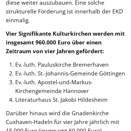
diese weiter auszubauen. Eine solche
strukturelle Förderung ist innerhalb der EKD
LANDESSYNODE
einmalig.
27. Landessynode
Kontakt
Vier Signifikante Kulturkirchen werden mit
Hintergrund
insgesamt 960.000 Euro über einen
Zeitraum von vier Jahren gefördert:
MITARBEIT
Ehrenamt
Ev.-luth. Pauluskirche Bremerhaven
Beruf
Ev.-luth. St.-Johannis-Gemeinde Göttingen
Freie Stellen
Ev.-luth. Apostel-und-Markus-
Kirchengemeinde Hannover
BIBLIOTHEK & ARCHIV
Literaturhaus St. Jakobi Hildesheim
Darüber hinaus wird die Gnadenkirche
SERVICE
Älterwerden im Pfarrberuf
Cuxhaven-Hadeln für vier Jahre jährlich mit
15.000 Euro (insgesamt 60.000 Euro)
Beteiligungsverfahren