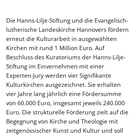
Ökumene
Evangelische Kirche
Gegen Gewalt
Kirche und Finanzen
Impressum
Lutherische Kirche
Personalausschuss
Die Hanns-Lilje-Stiftung und die Evangelisch-
Datenschutz
KLIMASCHUTZ
Glaubensbekenntnis
Kontakt
lutherische Landeskirche Hannovers fördern
Nachhaltigkeit
LANDESKIRCHENAMT
Barrierefreiheit
Positionen
erneut die Kulturarbeit in ausgewählten
Erneuerbare Energien
Willkommen
Presse
Ökumene
Kirchen mit rund 1 Million Euro. Auf
Mobilität
Freie Stellen
Kollegium
Beschluss des Kuratoriums der Hanns-Lilje-
Religionen
Naturschutz
Service für Gemeinden
Abteilungen des Landeskirchenamts
Stiftung im Einvernehmen mit einer
Suche
Gebäude
Rechnungsprüfungsamt
Experten-Jury werden vier Signifikante
Fachstelle Sexualisierte Gewalt
Kulturkirchen ausgezeichnet. Sie erhalten
vier Jahre lang jährlich eine Fördersumme
Beschwerdestellen
von 60.000 Euro, insgesamt jeweils 240.000
Kirchenämter
Euro. Die strukturelle Förderung zielt auf die
Gleichstellung
Begegnung von Kirche und Theologie mit
Datenschutz
zeitgenössischer Kunst und Kultur und soll
Geschäftsstelle Landessynode