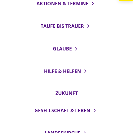
AKTIONEN & TERMINE
LANDESSYNODE
27. Landessynode
TAUFE BIS TRAUER
Kontakt
Hintergrund
GLAUBE
MITARBEIT
Ehrenamt
HILFE & HELFEN
Beruf
Freie Stellen
ZUKUNFT
BIBLIOTHEK & ARCHIV
GESELLSCHAFT & LEBEN
SERVICE
Älterwerden im Pfarrberuf
Beteiligungsverfahren