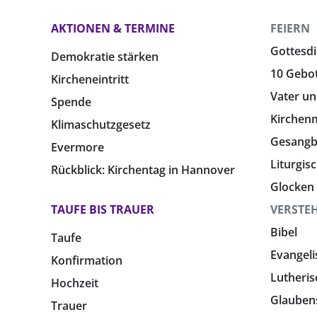
AKTIONEN & TERMINE
FEIERN
Gottesdi
Demokratie stärken
10 Gebo
Kircheneintritt
Vater un
Spende
Kirchen
Klimaschutzgesetz
Gesang
Evermore
Liturgis
Rückblick: Kirchentag in Hannover
Glocken
TAUFE BIS TRAUER
VERSTE
Bibel
Taufe
Evangeli
Konfirmation
Lutheris
Hochzeit
Glauben
Trauer