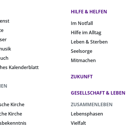
HILFE & HELFEN
enst
Im Notfall
te
Hilfe im Alltag
ser
Leben & Sterben
musik
Seelsorge
buch
Mitmachen
ches Kalenderblatt
ZUKUNFT
HEN
GESELLSCHAFT & LEBEN
sche Kirche
ZUSAMMENLEBEN
che Kirche
Lebensphasen
sbekenntnis
Vielfalt