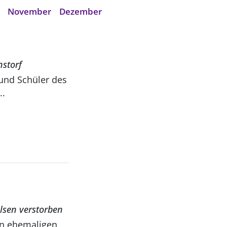
November
Dezember
nstorf
und Schüler des
..
lsen verstorben
en ehemaligen