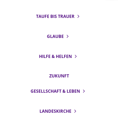
LANDESSYNODE
TAUFE BIS TRAUER
27. Landessynode
Kontakt
Hintergrund
GLAUBE
MITARBEIT
Ehrenamt
HILFE & HELFEN
Beruf
Freie Stellen
ZUKUNFT
BIBLIOTHEK & ARCHIV
GESELLSCHAFT & LEBEN
SERVICE
Älterwerden im Pfarrberuf
LANDESKIRCHE
Beteiligungsverfahren