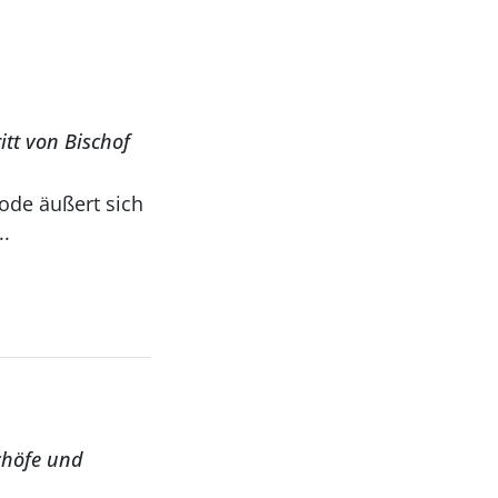
itt von Bischof
Bode äußert sich
..
schöfe und
.