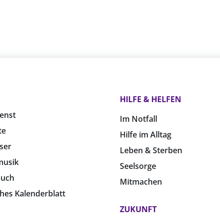
HILFE & HELFEN
enst
Im Notfall
te
Hilfe im Alltag
ser
Leben & Sterben
musik
Seelsorge
buch
Mitmachen
ches Kalenderblatt
ZUKUNFT