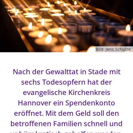
Ökumene
Evangelische Kirche
Gegen Gewalt
Kirche und Finanzen
Impressum
Lutherische Kirche
Personalausschuss
Datenschutz
KLIMASCHUTZ
Glaubensbekenntnis
Kontakt
Nachhaltigkeit
LANDESKIRCHENAMT
Barrierefreiheit
Positionen
Erneuerbare Energien
Willkommen
Presse
Ökumene
Bild: Jens Schulze
Mobilität
Freie Stellen
Kollegium
Religionen
Naturschutz
Service für Gemeinden
Abteilungen des Landeskirchenamts
Suche
Nach der Gewalttat in Stade mit
Gebäude
Rechnungsprüfungsamt
sechs Todesopfern hat der
Fachstelle Sexualisierte Gewalt
evangelische Kirchenkreis
Beschwerdestellen
Kirchenämter
Hannover ein Spendenkonto
Gleichstellung
eröffnet. Mit dem Geld soll den
Datenschutz
betroffenen Familien schnell und
Geschäftsstelle Landessynode