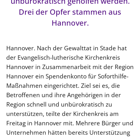
unbürokratisch geholfen werden.
Drei der Opfer stammen aus
LANDESSYNODE
Hannover.
27. Landessynode
Kontakt
Hintergrund
Hannover. Nach der Gewalttat in Stade hat
der Evangelisch-lutherische Kirchenkreis
MITARBEIT
Hannover in Zusammenarbeit mit der Region
Ehrenamt
Hannover ein Spendenkonto für Soforthilfe-
Beruf
Maßnahmen eingerichtet. Ziel sei es, die
Freie Stellen
Betroffenen und ihre Angehörigen in der
Region schnell und unbürokratisch zu
BIBLIOTHEK & ARCHIV
unterstützen, teilte der Kirchenkreis am
SERVICE
Freitag in Hannover mit. Mehrere Bürger und
Älterwerden im Pfarrberuf
Unternehmen hätten bereits Unterstützung
Beteiligungsverfahren