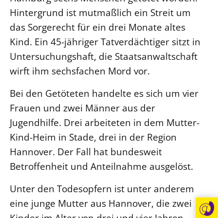
Hintergrund ist mutmaßlich ein Streit um
Öffentlichkeitsarbeit
das Sorgerecht für ein drei Monate altes
Personalausschuss
Kind. Ein 45-jähriger Tatverdächtiger sitzt in
Projektmanagement
Untersuchungshaft, die Staatsanwaltschaft
Recht
wirft ihm sechsfachen Mord vor.
Terminstundenplaner
Bei den Getöteten handelte es sich um vier
Frauen und zwei Männer aus der
Jugendhilfe. Drei arbeiteten in dem Mutter-
Kind-Heim in Stade, drei in der Region
Hannover. Der Fall hat bundesweit
Betroffenheit und Anteilnahme ausgelöst.
Unter den Todesopfern ist unter anderem
eine junge Mutter aus Hannover, die zwei
Kinder im Alter von drei und vier Jahren