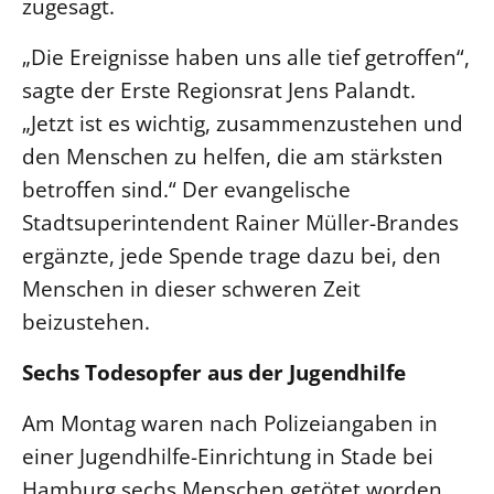
zugesagt.
Beschwerdestellen
„Die Ereignisse haben uns alle tief getroffen“,
Ephoralbüro
sagte der Erste Regionsrat Jens Palandt.
Finanzplanung
„Jetzt ist es wichtig, zusammenzustehen und
Fundraising
den Menschen zu helfen, die am stärksten
IT-Service
betroffen sind.“ Der evangelische
Corporate Design
Stadtsuperintendent Rainer Müller-Brandes
Interventionsplan
ergänzte, jede Spende trage dazu bei, den
Jahresgespräche
Menschen in dieser schweren Zeit
Kantine Speiseplan
beizustehen.
Kirchliches Amtsblatt
Sechs Todesopfer aus der Jugendhilfe
Kirchliche Verwaltung
Am Montag waren nach Polizeiangaben in
Klimaschutzgesetz
einer Jugendhilfe-Einrichtung in Stade bei
Kunstreferat
Hamburg sechs Menschen getötet worden.
NKVK