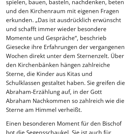
spielen, bauen, basteln, nachdenken, beten
Öffentlichkeitsarbeit
und den Kirchenraum mit eigenen Fragen
Personalausschuss
erkunden. „Das ist ausdrücklich erwünscht
und schafft immer wieder besondere
Projektmanagement
Momente und Gespräche“, beschrieb
Recht
Giesecke ihre Erfahrungen der vergangenen
Terminstundenplaner
Wochen direkt unter dem Sternenzelt. Über
den Kirchenbänken hängen zahlreiche
Sterne, die Kinder aus Kitas und
Schulklassen gestaltet haben. Sie greifen die
Abraham-Erzählung auf, in der Gott
Abraham Nachkommen so zahlreich wie die
Sterne am Himmel verheißt.
Einen besonderen Moment für den Bischof
bot die Segensschaukel. Sie ist auch für