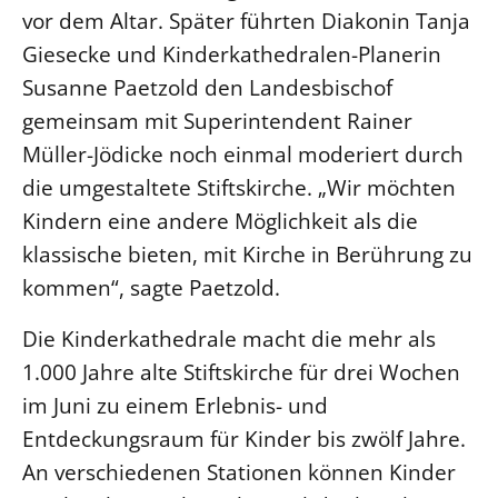
vor dem Altar. Später führten Diakonin Tanja
Beschwerdestellen
Giesecke und Kinderkathedralen-Planerin
Ephoralbüro
Susanne Paetzold den Landesbischof
Finanzplanung
gemeinsam mit Superintendent Rainer
Fundraising
Müller-Jödicke noch einmal moderiert durch
IT-Service
die umgestaltete Stiftskirche. „Wir möchten
Corporate Design
Kindern eine andere Möglichkeit als die
Interventionsplan
klassische bieten, mit Kirche in Berührung zu
Jahresgespräche
kommen“, sagte Paetzold.
Kantine Speiseplan
Die Kinderkathedrale macht die mehr als
Kirchliches Amtsblatt
1.000 Jahre alte Stiftskirche für drei Wochen
Kirchliche Verwaltung
im Juni zu einem Erlebnis- und
Klimaschutzgesetz
Entdeckungsraum für Kinder bis zwölf Jahre.
Kunstreferat
An verschiedenen Stationen können Kinder
NKVK