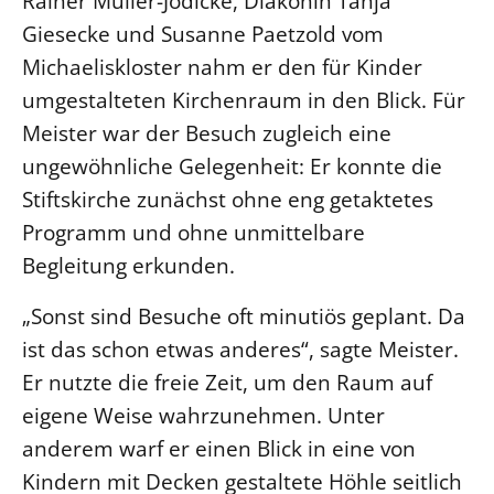
Rainer Müller-Jödicke, Diakonin Tanja
Giesecke und Susanne Paetzold vom
LANDESSYNODE
Michaeliskloster nahm er den für Kinder
27. Landessynode
umgestalteten Kirchenraum in den Blick. Für
Kontakt
Meister war der Besuch zugleich eine
Hintergrund
ungewöhnliche Gelegenheit: Er konnte die
Stiftskirche zunächst ohne eng getaktetes
MITARBEIT
Programm und ohne unmittelbare
Ehrenamt
Begleitung erkunden.
Beruf
Freie Stellen
„Sonst sind Besuche oft minutiös geplant. Da
ist das schon etwas anderes“, sagte Meister.
BIBLIOTHEK & ARCHIV
Er nutzte die freie Zeit, um den Raum auf
eigene Weise wahrzunehmen. Unter
SERVICE
anderem warf er einen Blick in eine von
Älterwerden im Pfarrberuf
Kindern mit Decken gestaltete Höhle seitlich
Beteiligungsverfahren