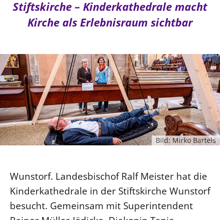
Ökumene
Stiftskirche – Kinderkathedrale macht
Evangelische Kirche
Gegen Gewalt
Kirche und Finanzen
Impressum
Kirche als Erlebnisraum sichtbar
Lutherische Kirche
Personalausschuss
Datenschutz
KLIMASCHUTZ
Glaubensbekenntnis
Kontakt
Nachhaltigkeit
LANDESKIRCHENAMT
Barrierefreiheit
Positionen
Erneuerbare Energien
Willkommen
Presse
Ökumene
Mobilität
Freie Stellen
Kollegium
Religionen
Naturschutz
Service für Gemeinden
Abteilungen des Landeskirchenamts
Suche
Gebäude
Rechnungsprüfungsamt
Fachstelle Sexualisierte Gewalt
Bild: Mirko Bartels
Beschwerdestellen
Kirchenämter
Wunstorf. Landesbischof Ralf Meister hat die
Gleichstellung
Kinderkathedrale in der Stiftskirche Wunstorf
Datenschutz
besucht. Gemeinsam mit Superintendent
Geschäftsstelle Landessynode