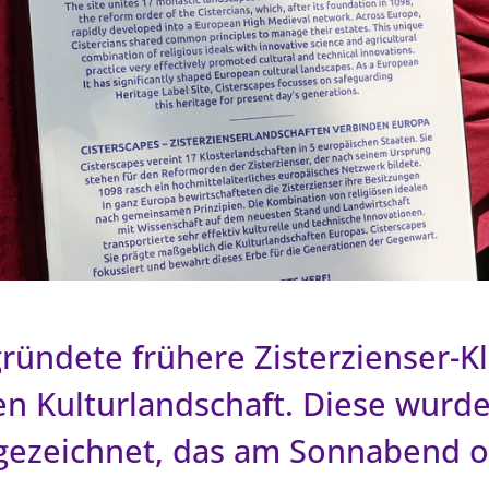
gründete frühere Zisterzienser-K
ren Kulturlandschaft. Diese wur
gezeichnet, das am Sonnabend off