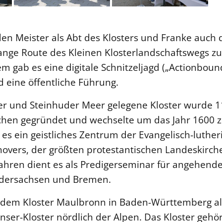
n Meister als Abt des Klosters und Franke auch d
ange Route des Kleinen Klosterlandschaftswegs zu
m gab es eine digitale Schnitzeljagd („Actionboun
 eine öffentliche Führung.
r und Steinhuder Meer gelegene Kloster wurde 1
chen gegründet und wechselte um das Jahr 1600 
 es ein geistliches Zentrum der Evangelisch-luthe
overs, der größten protestantischen Landeskirche
Jahren dient es als Predigerseminar für angehend
edersachsen und Bremen.
 dem Kloster Maulbronn in Baden-Württemberg al
enser-Kloster nördlich der Alpen. Das Kloster gehö