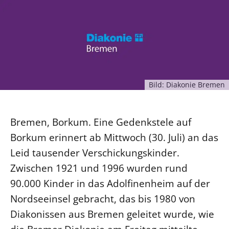
Ökumene
Evangelische Kirche
Gegen Gewalt
Kirche und Finanzen
Impressum
Lutherische Kirche
Personalausschuss
Datenschutz
KLIMASCHUTZ
Glaubensbekenntnis
Kontakt
Nachhaltigkeit
LANDESKIRCHENAMT
Barrierefreiheit
Positionen
Erneuerbare Energien
Willkommen
Presse
Ökumene
Bild: Diakonie Bremen
Mobilität
Freie Stellen
Kollegium
Religionen
Naturschutz
Service für Gemeinden
Abteilungen des Landeskirchenamts
Suche
Bremen, Borkum. Eine Gedenkstele auf
Gebäude
Rechnungsprüfungsamt
Borkum erinnert ab Mittwoch (30. Juli) an das
Fachstelle Sexualisierte Gewalt
Leid tausender Verschickungskinder.
Beschwerdestellen
Zwischen 1921 und 1996 wurden rund
Kirchenämter
90.000 Kinder in das Adolfinenheim auf der
Gleichstellung
Nordseeinsel gebracht, das bis 1980 von
Datenschutz
Diakonissen aus Bremen geleitet wurde, wie
Geschäftsstelle Landessynode