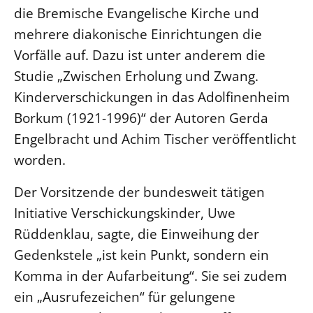
die Bremische Evangelische Kirche und
Beschwerdestellen
mehrere diakonische Einrichtungen die
Ephoralbüro
Vorfälle auf. Dazu ist unter anderem die
Finanzplanung
Studie „Zwischen Erholung und Zwang.
Fundraising
Kinderverschickungen in das Adolfinenheim
IT-Service
Borkum (1921-1996)“ der Autoren Gerda
Corporate Design
Engelbracht und Achim Tischer veröffentlicht
Interventionsplan
worden.
Jahresgespräche
Der Vorsitzende der bundesweit tätigen
Kantine Speiseplan
Initiative Verschickungskinder, Uwe
Kirchliches Amtsblatt
Rüddenklau, sagte, die Einweihung der
Kirchliche Verwaltung
Gedenkstele „ist kein Punkt, sondern ein
Klimaschutzgesetz
Komma in der Aufarbeitung“. Sie sei zudem
Kunstreferat
ein „Ausrufezeichen“ für gelungene
NKVK