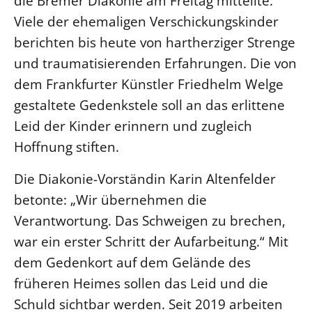
die Bremer Diakonie am Freitag mitteilte.
Viele der ehemaligen Verschickungskinder
LANDESSYNODE
berichten bis heute von hartherziger Strenge
27. Landessynode
und traumatisierenden Erfahrungen. Die von
Kontakt
dem Frankfurter Künstler Friedhelm Welge
Hintergrund
gestaltete Gedenkstele soll an das erlittene
Leid der Kinder erinnern und zugleich
MITARBEIT
Hoffnung stiften.
Ehrenamt
Beruf
Die Diakonie-Vorständin Karin Altenfelder
Freie Stellen
betonte: „Wir übernehmen die
Verantwortung. Das Schweigen zu brechen,
BIBLIOTHEK & ARCHIV
war ein erster Schritt der Aufarbeitung.“ Mit
dem Gedenkort auf dem Gelände des
SERVICE
früheren Heimes sollen das Leid und die
Älterwerden im Pfarrberuf
Schuld sichtbar werden. Seit 2019 arbeiten
Beteiligungsverfahren