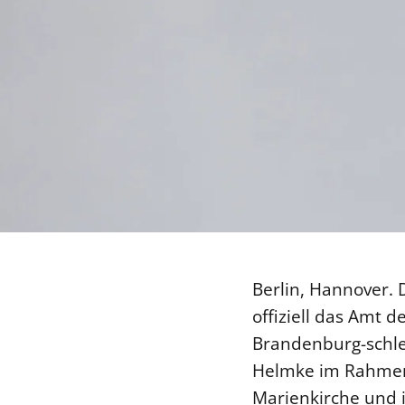
Berlin, Hannover.
offiziell das Amt 
Brandenburg-schles
Helmke im Rahmen 
Marienkirche und i