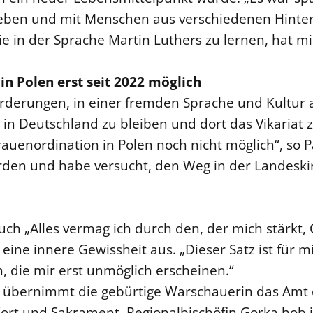
eben und mit Menschen aus verschiedenen Hinte
ie in der Sprache Martin Luthers zu lernen, hat mic
in Polen erst seit 2022 möglich
orderungen, in einer fremden Sprache und Kultu
, in Deutschland zu bleiben und dort das Vikariat 
auenordination in Polen noch nicht möglich“, so P
erden und habe versucht, den Weg in der Landesk
uch „Alles vermag ich durch den, der mich stärkt, C
e eine innere Gewissheit aus. „Dieser Satz ist für m
n, die mir erst unmöglich erscheinen.“
n übernimmt die gebürtige Warschauerin das Amt d
rt und Sakrament. Regionalbischöfin Gorka hob in