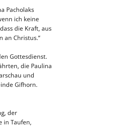
ina Pacholaks
wenn ich keine
ass die Kraft, aus
 an Christus.“
den Gottesdienst.
hrten, die Paulina
Warschau und
inde Gifhorn.
ng, der
 in Taufen,