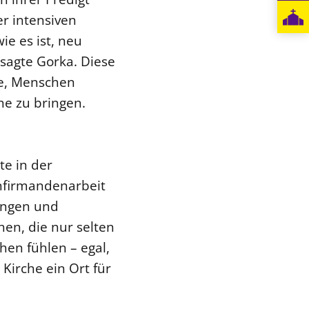
er intensiven
e es ist, neu
sagte Gorka. Diese
he, Menschen
he zu bringen.
te in der
onfirmandenarbeit
uungen und
en, die nur selten
en fühlen – egal,
 Kirche ein Ort für