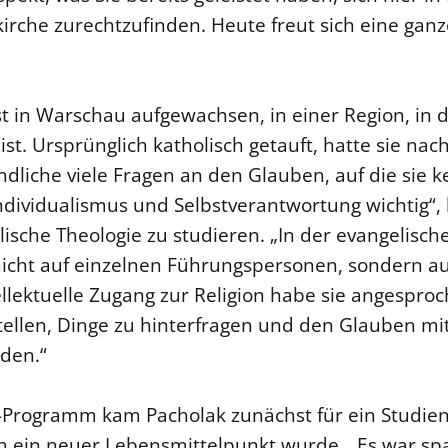
irche zurechtzufinden. Heute freut sich eine ganze
st in Warschau aufgewachsen, in einer Region, in 
ist. Ursprünglich katholisch getauft, hatte sie na
dliche viele Fragen an den Glauben, auf die sie 
ndividualismus und Selbstverantwortung wichtig“, 
ische Theologie zu studieren. „In der evangelische
icht auf einzelnen Führungspersonen, sondern au
llektuelle Zugang zur Religion habe sie angesproc
tellen, Dinge zu hinterfragen und den Glauben m
den.“
Programm kam Pacholak zunächst für ein Studienj
ch ein neuer Lebensmittelpunkt wurde. „Es war s