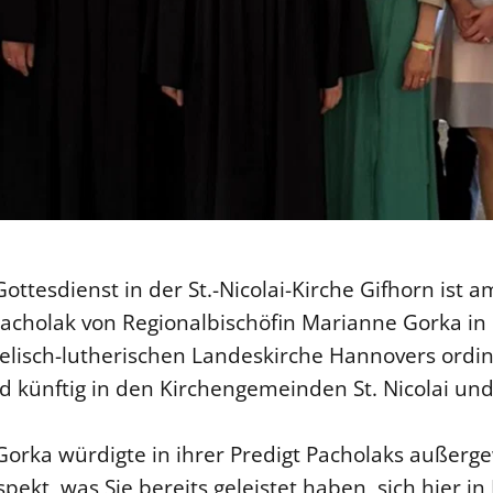
Gottesdienst in der St.-Nicolai-Kirche Gifhorn ist 
 Pacholak von Regionalbischöfin Marianne Gorka in
elisch-lutherischen Landeskirche Hannovers ordin
rd künftig in den Kirchengemeinden St. Nicolai und
Gorka würdigte in ihrer Predigt Pacholaks außer
pekt, was Sie bereits geleistet haben, sich hier i