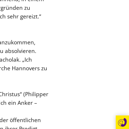
rgründen zu
h sehr gereizt.“
r anzukommen,
zu absolvieren.
acholak. „Ich
irche Hannovers zu
hristus“ (Philipper
ich ein Anker –
er öffentlichen
 ihrer Predigt