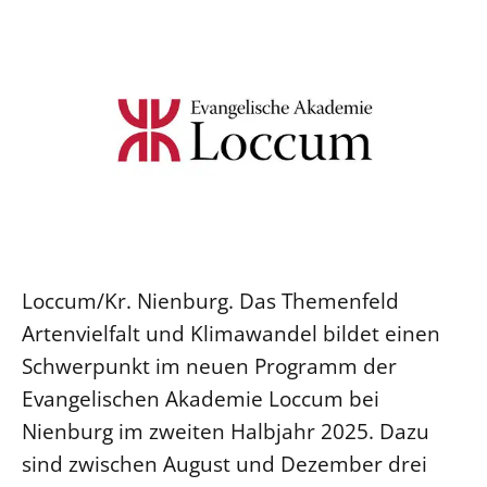
Ökumene
Evangelische Kirche
Gegen Gewalt
Kirche und Finanzen
Impressum
Lutherische Kirche
Personalausschuss
Datenschutz
KLIMASCHUTZ
Glaubensbekenntnis
Kontakt
Nachhaltigkeit
LANDESKIRCHENAMT
Barrierefreiheit
Positionen
Erneuerbare Energien
Willkommen
Presse
Ökumene
Mobilität
Freie Stellen
Kollegium
Religionen
Naturschutz
Service für Gemeinden
Abteilungen des Landeskirchenamts
Suche
Gebäude
Rechnungsprüfungsamt
Loccum/Kr. Nienburg. Das Themenfeld
Fachstelle Sexualisierte Gewalt
Artenvielfalt und Klimawandel bildet einen
Beschwerdestellen
Schwerpunkt im neuen Programm der
Kirchenämter
Evangelischen Akademie Loccum bei
Gleichstellung
Nienburg im zweiten Halbjahr 2025. Dazu
Datenschutz
sind zwischen August und Dezember drei
Geschäftsstelle Landessynode