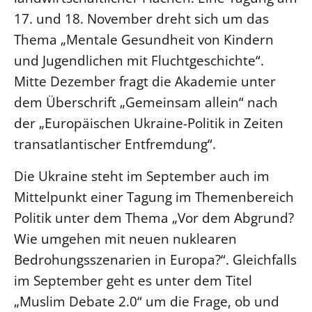
17. und 18. November dreht sich um das
Beschwerdestellen
Thema „Mentale Gesundheit von Kindern
Ephoralbüro
und Jugendlichen mit Fluchtgeschichte“.
Finanzplanung
Mitte Dezember fragt die Akademie unter
Fundraising
dem Überschrift „Gemeinsam allein“ nach
IT-Service
der „Europäischen Ukraine-Politik in Zeiten
Corporate Design
transatlantischer Entfremdung“.
Interventionsplan
Die Ukraine steht im September auch im
Jahresgespräche
Mittelpunkt einer Tagung im Themenbereich
Kantine Speiseplan
Politik unter dem Thema „Vor dem Abgrund?
Kirchliches Amtsblatt
Wie umgehen mit neuen nuklearen
Kirchliche Verwaltung
Bedrohungsszenarien in Europa?“. Gleichfalls
Klimaschutzgesetz
im September geht es unter dem Titel
Kunstreferat
„Muslim Debate 2.0“ um die Frage, ob und
NKVK