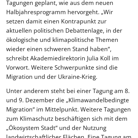
Tagungen geplant, wie aus dem neuen
Halbjahresprogramm hervorgeht. „Wir
LANDESSYNODE
setzen damit einen Kontrapunkt zur
27. Landessynode
aktuellen politischen Debattenlage, in der
Kontakt
ökologische und klimapolitische Themen
Hintergrund
wieder einen schweren Stand haben“,
schreibt Akademiedirektorin Julia Koll im
MITARBEIT
Ehrenamt
Vorwort. Weitere Schwerpunkte sind die
Migration und der Ukraine-Krieg.
Beruf
Freie Stellen
Unter anderem steht bei einer Tagung am 8.
und 9. Dezember die „Klimawandelbedingte
BIBLIOTHEK & ARCHIV
Migration“ im Mittelpunkt. Weitere Tagungen
zum Klimaschutz beschäftigen sich mit dem
SERVICE
„Ökosystem Stadt“ und der Nutzung
Älterwerden im Pfarrberuf
landwirtschaftlicher Flächen. Eine Tagung am
Beteiligungsverfahren