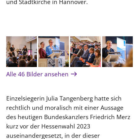
und Stadtkirche in Hannover.
Öffentlichkeitsarbeit
Personalausschuss
Projektmanagement
Recht
Terminstundenplaner
Alle 46 Bilder ansehen
Einzelsiegerin Julia Tangenberg hatte sich
rechtlich und moralisch mit einer Aussage
des heutigen Bundeskanzlers Friedrich Merz
kurz vor der Hessenwahl 2023
auseinandergesetzt, in der dieser