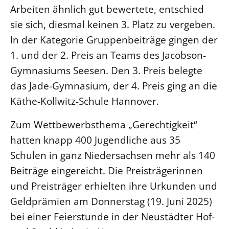
Arbeiten ähnlich gut bewertete, entschied
Beschwerdestellen
sie sich, diesmal keinen 3. Platz zu vergeben.
Ephoralbüro
In der Kategorie Gruppenbeiträge gingen der
Finanzplanung
1. und der 2. Preis an Teams des Jacobson-
Fundraising
Gymnasiums Seesen. Den 3. Preis belegte
IT-Service
das Jade-Gymnasium, der 4. Preis ging an die
Corporate Design
Käthe-Kollwitz-Schule Hannover.
Interventionsplan
Zum Wettbewerbsthema „Gerechtigkeit“
Jahresgespräche
hatten knapp 400 Jugendliche aus 35
Kantine Speiseplan
Schulen in ganz Niedersachsen mehr als 140
Kirchliches Amtsblatt
Beiträge eingereicht. Die Preisträgerinnen
Kirchliche Verwaltung
und Preisträger erhielten ihre Urkunden und
Klimaschutzgesetz
Geldprämien am Donnerstag (19. Juni 2025)
Kunstreferat
bei einer Feierstunde in der Neustädter Hof-
NKVK