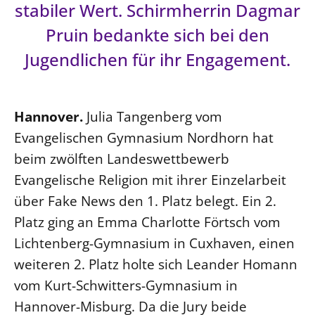
stabiler Wert. Schirmherrin Dagmar
LANDESSYNODE
Pruin bedankte sich bei den
27. Landessynode
Jugendlichen für ihr Engagement.
Kontakt
Hintergrund
Hannover.
Julia Tangenberg vom
MITARBEIT
Evangelischen Gymnasium Nordhorn hat
Ehrenamt
beim zwölften Landeswettbewerb
Beruf
Evangelische Religion mit ihrer Einzelarbeit
Freie Stellen
über Fake News den 1. Platz belegt. Ein 2.
Platz ging an Emma Charlotte Förtsch vom
BIBLIOTHEK & ARCHIV
Lichtenberg-Gymnasium in Cuxhaven, einen
weiteren 2. Platz holte sich Leander Homann
SERVICE
vom Kurt-Schwitters-Gymnasium in
Älterwerden im Pfarrberuf
Hannover-Misburg. Da die Jury beide
Beteiligungsverfahren