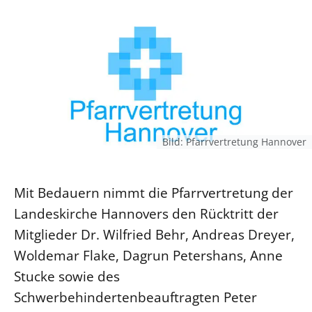
Ökumene
Evangelische Kirche
Gegen Gewalt
Kirche und Finanzen
Impressum
Lutherische Kirche
Personalausschuss
Datenschutz
KLIMASCHUTZ
Glaubensbekenntnis
Kontakt
Nachhaltigkeit
LANDESKIRCHENAMT
Barrierefreiheit
Positionen
Erneuerbare Energien
Willkommen
Presse
Ökumene
Mobilität
Freie Stellen
Kollegium
Religionen
Naturschutz
Bild: Pfarrvertretung Hannover
Service für Gemeinden
Abteilungen des Landeskirchenamts
Suche
Gebäude
Rechnungsprüfungsamt
Mit Bedauern nimmt die Pfarrvertretung der
Fachstelle Sexualisierte Gewalt
Landeskirche Hannovers den Rücktritt der
Beschwerdestellen
Mitglieder Dr. Wilfried Behr, Andreas Dreyer,
Kirchenämter
Woldemar Flake, Dagrun Petershans, Anne
Gleichstellung
Stucke sowie des
Datenschutz
Schwerbehindertenbeauftragten Peter
Geschäftsstelle Landessynode