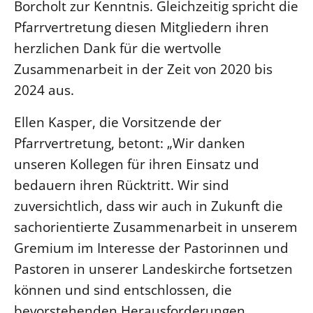
Borcholt zur Kenntnis. Gleichzeitig spricht die
Pfarrvertretung diesen Mitgliedern ihren
LANDESSYNODE
herzlichen Dank für die wertvolle
27. Landessynode
Zusammenarbeit in der Zeit von 2020 bis
Kontakt
2024 aus.
Hintergrund
Ellen Kasper, die Vorsitzende der
MITARBEIT
Pfarrvertretung, betont: „Wir danken
Ehrenamt
unseren Kollegen für ihren Einsatz und
Beruf
bedauern ihren Rücktritt. Wir sind
Freie Stellen
zuversichtlich, dass wir auch in Zukunft die
sachorientierte Zusammenarbeit in unserem
BIBLIOTHEK & ARCHIV
Gremium im Interesse der Pastorinnen und
Pastoren in unserer Landeskirche fortsetzen
SERVICE
können und sind entschlossen, die
Älterwerden im Pfarrberuf
bevorstehenden Herausforderungen
Beteiligungsverfahren