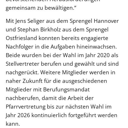
gemeinsam zu bewältigen.“
Beschwerdestellen
Ephoralbüro
Mit Jens Seliger aus dem Sprengel Hannover
Finanzplanung
und Stephan Birkholz aus dem Sprengel
Fundraising
Ostfriesland konnten bereits engagierte
IT-Service
Nachfolger in die Aufgaben hineinwachsen.
Beide wurden bei der Wahl im Jahr 2020 als
Corporate Design
Stellvertreter berufen und gewählt und sind
Interventionsplan
nachgerückt. Weitere Mitglieder werden in
Jahresgespräche
naher Zukunft für die ausgeschiedenen
Kantine Speiseplan
Mitglieder mit Berufungsmandat
Kirchliches Amtsblatt
nachberufen, damit die Arbeit der
Kirchliche Verwaltung
Pfarrvertretung bis zur nächsten Wahl im
Klimaschutzgesetz
Jahr 2026 kontinuierlich fortgeführt werden
Kunstreferat
kann.
NKVK