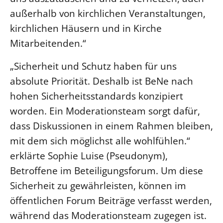
außerhalb von kirchlichen Veranstaltungen,
Beschwerdestellen
kirchlichen Häusern und in Kirche
Ephoralbüro
Mitarbeitenden.“
Finanzplanung
Fundraising
„Sicherheit und Schutz haben für uns
IT-Service
absolute Priorität. Deshalb ist BeNe nach
hohen Sicherheitsstandards konzipiert
Corporate Design
worden. Ein Moderationsteam sorgt dafür,
Interventionsplan
dass Diskussionen in einem Rahmen bleiben,
Jahresgespräche
mit dem sich möglichst alle wohlfühlen.“
Kantine Speiseplan
erklärte Sophie Luise (Pseudonym),
Kirchliches Amtsblatt
Betroffene im Beteiligungsforum. Um diese
Kirchliche Verwaltung
Sicherheit zu gewährleisten, können im
Klimaschutzgesetz
öffentlichen Forum Beiträge verfasst werden,
Kunstreferat
während das Moderationsteam zugegen ist.
NKVK