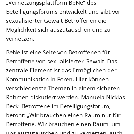
„Vernetzungsplattform BeNe“ des
Beteiligungsforums entwickelt und gibt von
LANDESSYNODE
sexualisierter Gewalt Betroffenen die
27. Landessynode
Möglichkeit sich auszutauschen und zu
Kontakt
vernetzen.
Hintergrund
BeNe ist eine Seite von Betroffenen für
MITARBEIT
Betroffene von sexualisierter Gewalt. Das
Ehrenamt
zentrale Element ist das Ermöglichen der
Beruf
Kommunikation in Foren. Hier können
Freie Stellen
verschiedenste Themen in einem sicheren
Rahmen diskutiert werden. Manuela Nicklas-
BIBLIOTHEK & ARCHIV
Beck, Betroffene im Beteiligungsforum,
betont: „Wir brauchen einen Raum nur für
SERVICE
Betroffene. Wir brauchen einen Raum, um
Älterwerden im Pfarrberuf
uns auszutauschen und zu vernetzen, auch
Beteiligungsverfahren