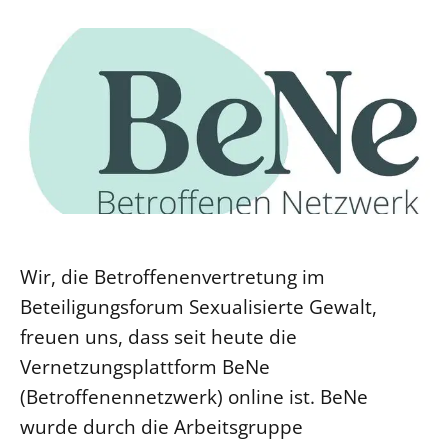
Ökumene
Evangelische Kirche
Gegen Gewalt
Kirche und Finanzen
Impressum
Lutherische Kirche
Personalausschuss
Datenschutz
KLIMASCHUTZ
Glaubensbekenntnis
Kontakt
Nachhaltigkeit
LANDESKIRCHENAMT
Barrierefreiheit
Positionen
Erneuerbare Energien
Willkommen
Presse
Ökumene
Mobilität
Freie Stellen
Kollegium
Religionen
Naturschutz
Service für Gemeinden
Abteilungen des Landeskirchenamts
Suche
Gebäude
Rechnungsprüfungsamt
Wir, die Betroffenenvertretung im
Fachstelle Sexualisierte Gewalt
Beteiligungsforum Sexualisierte Gewalt,
Beschwerdestellen
freuen uns, dass seit heute die
Kirchenämter
Vernetzungsplattform BeNe
Gleichstellung
(Betroffenennetzwerk) online ist. BeNe
Datenschutz
wurde durch die Arbeitsgruppe
Geschäftsstelle Landessynode