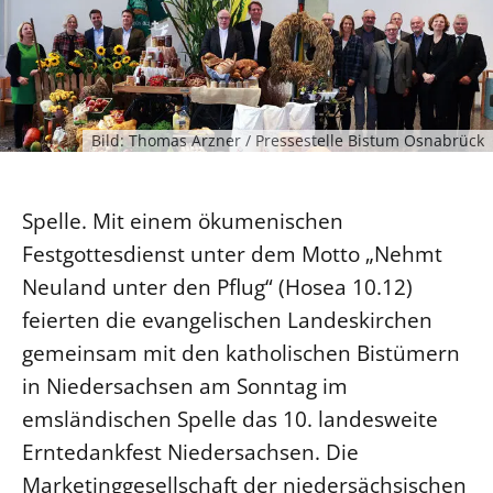
Ökumene
Evangelische Kirche
Gegen Gewalt
Kirche und Finanzen
Impressum
Lutherische Kirche
Personalausschuss
Datenschutz
KLIMASCHUTZ
Glaubensbekenntnis
Kontakt
Nachhaltigkeit
LANDESKIRCHENAMT
Barrierefreiheit
Positionen
Bild: Thomas Arzner / Pressestelle Bistum Osnabrück
Erneuerbare Energien
Willkommen
Presse
Ökumene
Mobilität
Freie Stellen
Kollegium
Religionen
Spelle. Mit einem ökumenischen
Naturschutz
Service für Gemeinden
Abteilungen des Landeskirchenamts
Festgottesdienst unter dem Motto „Nehmt
Suche
Gebäude
Rechnungsprüfungsamt
Neuland unter den Pflug“ (Hosea 10.12)
Fachstelle Sexualisierte Gewalt
feierten die evangelischen Landeskirchen
Beschwerdestellen
gemeinsam mit den katholischen Bistümern
Kirchenämter
in Niedersachsen am Sonntag im
Gleichstellung
emsländischen Spelle das 10. landesweite
Datenschutz
Erntedankfest Niedersachsen. Die
Geschäftsstelle Landessynode
Marketinggesellschaft der niedersächsischen