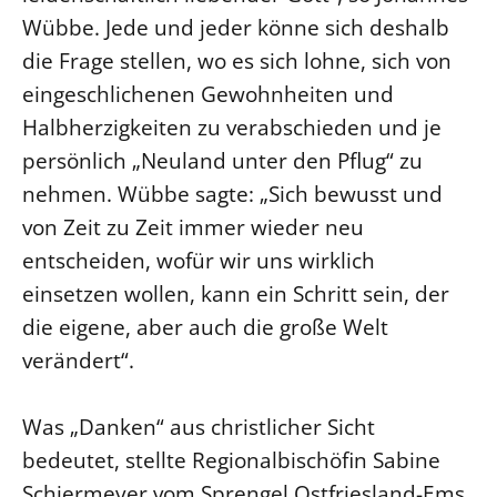
Wübbe. Jede und jeder könne sich deshalb
Beschwerdestellen
die Frage stellen, wo es sich lohne, sich von
Ephoralbüro
eingeschlichenen Gewohnheiten und
Finanzplanung
Halbherzigkeiten zu verabschieden und je
Fundraising
persönlich „Neuland unter den Pflug“ zu
IT-Service
nehmen. Wübbe sagte: „Sich bewusst und
Corporate Design
von Zeit zu Zeit immer wieder neu
Interventionsplan
entscheiden, wofür wir uns wirklich
Jahresgespräche
einsetzen wollen, kann ein Schritt sein, der
Kantine Speiseplan
die eigene, aber auch die große Welt
Kirchliches Amtsblatt
verändert“.
Kirchliche Verwaltung
Was „Danken“ aus christlicher Sicht
Klimaschutzgesetz
bedeutet, stellte Regionalbischöfin Sabine
Kunstreferat
Schiermeyer vom Sprengel Ostfriesland-Ems
NKVK