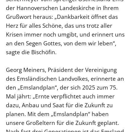
der Hannoverschen Landeskirche in Ihrem
Öffentlichkeitsarbeit
Grußwort heraus: „Dankbarkeit öffnet das
Personalausschuss
Herz für alles Schöne, das uns trotz aller
Projektmanagement
Krisen immer noch umgibt, und erinnert uns
Recht
an den Segen Gottes, von dem wir leben“,
Terminstundenplaner
sagte die Bischöfin.
Georg Meiners, Präsident der Vereinigung
des Emsländischen Landvolkes, erinnerte an
den „Emslandplan“, der sich 2025 zum 75.
Mal jährt: „Ernte verpflichtet auch immer
dazu, Anbau und Saat für die Zukunft zu
planen. Mit dem „Emslandplan“ haben
unsere Großeltern für die Zukunft geplant.
Nach fast drei Generationen ist das Emsland