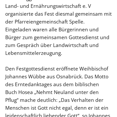
Land- und Ernährungswirtschaft e. V
LANDESSYNODE
organisierte das Fest diesmal gemeinsam mit
27. Landessynode
der Pfarreiengemeinschaft Spelle.
Kontakt
Eingeladen waren alle Bürgerinnen und
Hintergrund
Bürger zum gemeinsamen Gottesdienst und
zum Gespräch über Landwirtschaft und
MITARBEIT
Lebensmittelerzeugung.
Ehrenamt
Beruf
Den Festgottesdienst eröffnete Weihbischof
Freie Stellen
Johannes Wübbe aus Osnabrück. Das Motto
des Erntedanktages aus dem biblischen
BIBLIOTHEK & ARCHIV
Buch Hosea „Nehmt Neuland unter den
Pflug“ mache deutlich: „Das Verhalten der
SERVICE
Menschen ist Gott nicht egal, denn er ist ein
Älterwerden im Pfarrberuf
leidenschaftlich liebender Gott“, so Johannes
Beteiligungsverfahren