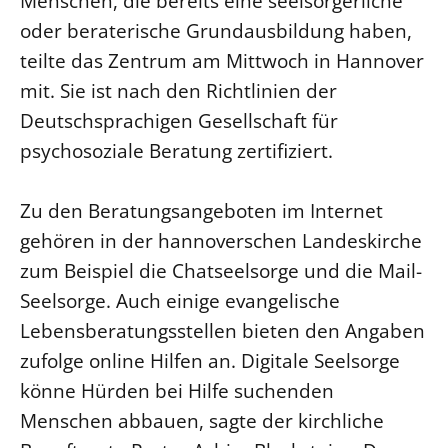
Menschen, die bereits eine seelsorgerliche
oder beraterische Grundausbildung haben,
LANDESSYNODE
teilte das Zentrum am Mittwoch in Hannover
27. Landessynode
mit. Sie ist nach den Richtlinien der
Kontakt
Deutschsprachigen Gesellschaft für
Hintergrund
psychosoziale Beratung zertifiziert.
MITARBEIT
Zu den Beratungsangeboten im Internet
Ehrenamt
gehören in der hannoverschen Landeskirche
Beruf
zum Beispiel die Chatseelsorge und die Mail-
Freie Stellen
Seelsorge. Auch einige evangelische
Lebensberatungsstellen bieten den Angaben
BIBLIOTHEK & ARCHIV
zufolge online Hilfen an. Digitale Seelsorge
SERVICE
könne Hürden bei Hilfe suchenden
Älterwerden im Pfarrberuf
Menschen abbauen, sagte der kirchliche
Beteiligungsverfahren