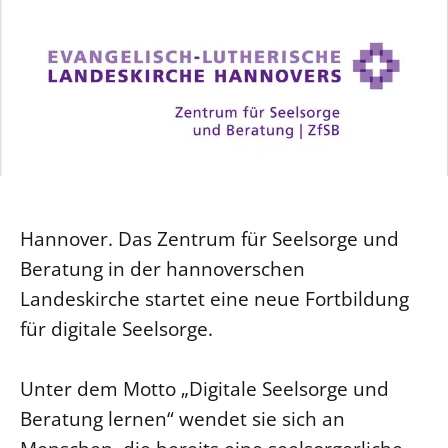
Ökumene
Evangelische Kirche
Gegen Gewalt
Kirche und Finanzen
Impressum
Lutherische Kirche
Personalausschuss
Datenschutz
KLIMASCHUTZ
Glaubensbekenntnis
Kontakt
Nachhaltigkeit
LANDESKIRCHENAMT
Barrierefreiheit
Positionen
Erneuerbare Energien
Willkommen
Presse
Ökumene
Mobilität
Freie Stellen
Kollegium
Religionen
Naturschutz
Service für Gemeinden
Abteilungen des Landeskirchenamts
Suche
Hannover. Das Zentrum für Seelsorge und
Gebäude
Rechnungsprüfungsamt
Beratung in der hannoverschen
Fachstelle Sexualisierte Gewalt
Landeskirche startet eine neue Fortbildung
Beschwerdestellen
für digitale Seelsorge.
Kirchenämter
Gleichstellung
Unter dem Motto „Digitale Seelsorge und
Datenschutz
Beratung lernen“ wendet sie sich an
Geschäftsstelle Landessynode