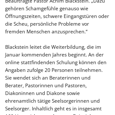
Beauftragte Pastor Achim Blackstein. „Dazu
gehören Schamgefühle genauso wie
Beschwerdestellen
Öffnungszeiten, schwere Eingangstüren oder
Ephoralbüro
die Scheu, persönliche Probleme vor
Finanzplanung
fremden Menschen anzusprechen.“
Fundraising
IT-Service
Blackstein leitet die Weiterbildung, die im
Corporate Design
Januar kommenden Jahres beginnt. An der
Interventionsplan
online stattfindenden Schulung können den
Jahresgespräche
Angaben zufolge 20 Personen teilnehmen.
Kantine Speiseplan
Sie wendet sich an Beraterinnen und
Kirchliches Amtsblatt
Berater, Pastorinnen und Pastoren,
Kirchliche Verwaltung
Diakoninnen und Diakone sowie
Klimaschutzgesetz
ehrenamtlich tätige Seelsorgerinnen und
Kunstreferat
Seelsorger. Inhaltlich geht es in insgesamt
NKVK