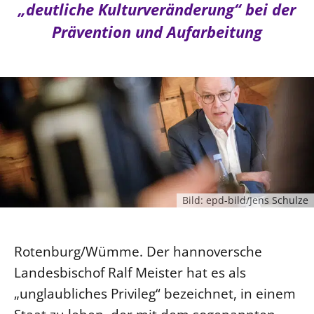
Ökumene
„deutliche Kulturveränderung“ bei der
Evangelische Kirche
Gegen Gewalt
Kirche und Finanzen
Impressum
Prävention und Aufarbeitung
Lutherische Kirche
Personalausschuss
Datenschutz
KLIMASCHUTZ
Glaubensbekenntnis
Kontakt
Nachhaltigkeit
LANDESKIRCHENAMT
Barrierefreiheit
Positionen
Erneuerbare Energien
Willkommen
Presse
Ökumene
Mobilität
Freie Stellen
Kollegium
Religionen
Naturschutz
Service für Gemeinden
Abteilungen des Landeskirchenamts
Suche
Gebäude
Rechnungsprüfungsamt
Fachstelle Sexualisierte Gewalt
Bild: epd-bild/Jens Schulze
Beschwerdestellen
Kirchenämter
Rotenburg/Wümme. Der hannoversche
Gleichstellung
Landesbischof Ralf Meister hat es als
Datenschutz
„unglaubliches Privileg“ bezeichnet, in einem
Geschäftsstelle Landessynode