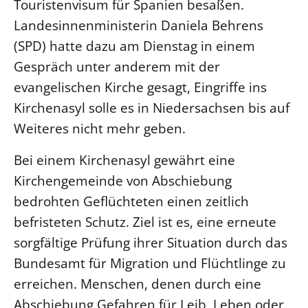
Touristenvisum für Spanien besaßen.
Öffentlichkeitsarbeit
Landesinnenministerin Daniela Behrens
Personalausschuss
(SPD) hatte dazu am Dienstag in einem
Gespräch unter anderem mit der
Projektmanagement
evangelischen Kirche gesagt, Eingriffe ins
Recht
Kirchenasyl solle es in Niedersachsen bis auf
Terminstundenplaner
Weiteres nicht mehr geben.
Bei einem Kirchenasyl gewährt eine
Kirchengemeinde von Abschiebung
bedrohten Geflüchteten einen zeitlich
befristeten Schutz. Ziel ist es, eine erneute
sorgfältige Prüfung ihrer Situation durch das
Bundesamt für Migration und Flüchtlinge zu
erreichen. Menschen, denen durch eine
Abschiebung Gefahren für Leib, Leben oder