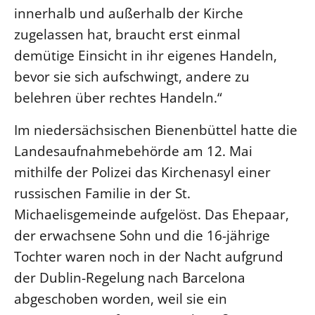
innerhalb und außerhalb der Kirche
Beschwerdestellen
zugelassen hat, braucht erst einmal
Ephoralbüro
demütige Einsicht in ihr eigenes Handeln,
Finanzplanung
bevor sie sich aufschwingt, andere zu
Fundraising
belehren über rechtes Handeln.“
IT-Service
Im niedersächsischen Bienenbüttel hatte die
Corporate Design
Landesaufnahmebehörde am 12. Mai
Interventionsplan
mithilfe der Polizei das Kirchenasyl einer
Jahresgespräche
russischen Familie in der St.
Kantine Speiseplan
Michaelisgemeinde aufgelöst. Das Ehepaar,
Kirchliches Amtsblatt
der erwachsene Sohn und die 16-jährige
Kirchliche Verwaltung
Tochter waren noch in der Nacht aufgrund
Klimaschutzgesetz
der Dublin-Regelung nach Barcelona
Kunstreferat
abgeschoben worden, weil sie ein
NKVK