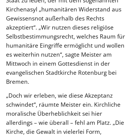
Staat zu leben, der mit dem sogenannten
Kirchenasyl „humanitären Widerstand aus
LANDESSYNODE
Gewissensnot außerhalb des Rechts
27. Landessynode
akzeptiert“. „Wir nutzen dieses religiöse
Kontakt
Selbstbestimmungsrecht, welches Raum für
Hintergrund
humanitäre Eingriffe ermöglicht und wollen
es weiterhin nutzen“, sagte Meister am
MITARBEIT
Mittwoch in einem Gottesdienst in der
Ehrenamt
evangelischen Stadtkirche Rotenburg bei
Beruf
Bremen.
Freie Stellen
„Doch wir erleben, wie diese Akzeptanz
BIBLIOTHEK & ARCHIV
schwindet“, räumte Meister ein. Kirchliche
moralische Überheblichkeit sei hier
SERVICE
allerdings – wie überall – fehl am Platz. „Die
Älterwerden im Pfarrberuf
Kirche, die Gewalt in vielerlei Form,
Beteiligungsverfahren