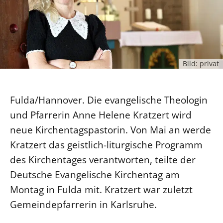
Ökumene
Evangelische Kirche
Gegen Gewalt
Kirche und Finanzen
Impressum
Lutherische Kirche
Personalausschuss
Datenschutz
KLIMASCHUTZ
Glaubensbekenntnis
Kontakt
Nachhaltigkeit
LANDESKIRCHENAMT
Barrierefreiheit
Positionen
Bild: privat
Erneuerbare Energien
Willkommen
Presse
Ökumene
Mobilität
Freie Stellen
Kollegium
Religionen
Fulda/Hannover. Die evangelische Theologin
Naturschutz
Service für Gemeinden
Abteilungen des Landeskirchenamts
und Pfarrerin Anne Helene Kratzert wird
Suche
Gebäude
Rechnungsprüfungsamt
neue Kirchentagspastorin. Von Mai an werde
Fachstelle Sexualisierte Gewalt
Kratzert das geistlich-liturgische Programm
Beschwerdestellen
des Kirchentages verantworten, teilte der
Kirchenämter
Deutsche Evangelische Kirchentag am
Gleichstellung
Montag in Fulda mit. Kratzert war zuletzt
Datenschutz
Gemeindepfarrerin in Karlsruhe.
Geschäftsstelle Landessynode