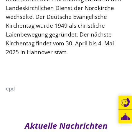
Landeskirchlichen Dienst der Nordkirche
Beschwerdestellen
wechselte. Der Deutsche Evangelische
Ephoralbüro
Kirchentag wurde 1949 als christliche
Finanzplanung
Laienbewegung gegründet. Der nächste
Fundraising
Kirchentag findet vom 30. April bis 4. Mai
IT-Service
2025 in Hannover statt.
Corporate Design
Interventionsplan
Jahresgespräche
Kantine Speiseplan
epd
Kirchliches Amtsblatt
Kirchliche Verwaltung
Klimaschutzgesetz
Kunstreferat
Aktuelle Nachrichten
NKVK