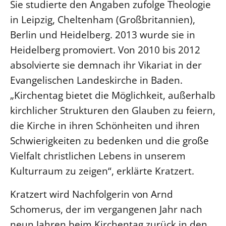
Sie studierte den Angaben zufolge Theologie
in Leipzig, Cheltenham (Großbritannien),
LANDESSYNODE
Berlin und Heidelberg. 2013 wurde sie in
27. Landessynode
Heidelberg promoviert. Von 2010 bis 2012
Kontakt
absolvierte sie demnach ihr Vikariat in der
Hintergrund
Evangelischen Landeskirche in Baden.
„Kirchentag bietet die Möglichkeit, außerhalb
MITARBEIT
Ehrenamt
kirchlicher Strukturen den Glauben zu feiern,
die Kirche in ihren Schönheiten und ihren
Beruf
Schwierigkeiten zu bedenken und die große
Freie Stellen
Vielfalt christlichen Lebens in unserem
BIBLIOTHEK & ARCHIV
Kulturraum zu zeigen“, erklärte Kratzert.
Kratzert wird Nachfolgerin von Arnd
SERVICE
Schomerus, der im vergangenen Jahr nach
Älterwerden im Pfarrberuf
neun Jahren beim Kirchentag zurück in den
Beteiligungsverfahren