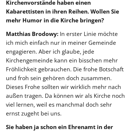
Kirchenvorstände haben einen
Beschwerdestellen
Kabarettisten in ihren Reihen. Wollen Sie
Ephoralbüro
mehr Humor in die Kirche bringen?
Finanzplanung
Matthias Brodowy:
In erster Linie möchte
Fundraising
ich mich einfach nur in meiner Gemeinde
IT-Service
engagieren. Aber ich glaube, jede
Corporate Design
Kirchengemeinde kann ein bisschen mehr
Interventionsplan
Fröhlichkeit gebrauchen. Die frohe Botschaft
Jahresgespräche
und froh sein gehören doch zusammen.
Kantine Speiseplan
Dieses Frohe sollten wir wirklich mehr nach
Kirchliches Amtsblatt
außen tragen. Da können wir als Kirche noch
Kirchliche Verwaltung
viel lernen, weil es manchmal doch sehr
ernst zugeht bei uns.
Klimaschutzgesetz
Kunstreferat
Sie haben ja schon ein Ehrenamt in der
NKVK