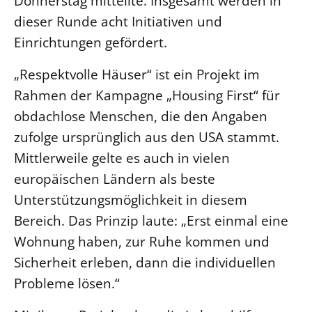
Donnerstag mitteilte. Insgesamt werden in
dieser Runde acht Initiativen und
LANDESSYNODE
Einrichtungen gefördert.
27. Landessynode
Kontakt
„Respektvolle Häuser“ ist ein Projekt im
Hintergrund
Rahmen der Kampagne „Housing First“ für
obdachlose Menschen, die den Angaben
MITARBEIT
zufolge ursprünglich aus den USA stammt.
Ehrenamt
Mittlerweile gelte es auch in vielen
Beruf
europäischen Ländern als beste
Freie Stellen
Unterstützungsmöglichkeit in diesem
Bereich. Das Prinzip laute: „Erst einmal eine
BIBLIOTHEK & ARCHIV
Wohnung haben, zur Ruhe kommen und
Sicherheit erleben, dann die individuellen
SERVICE
Probleme lösen.“
Älterwerden im Pfarrberuf
Beteiligungsverfahren