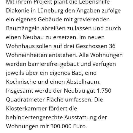
Mit ihrem Projekt plant die Lebenshilfe
Beschwerdestellen
Diakonie in Lüneburg den Angaben zufolge
ein eigenes Gebäude mit gravierenden
Ephoralbüro
Baumängeln abreißen zu lassen und durch
Finanzplanung
einen Neubau zu ersetzen. Im neuen
Fundraising
Wohnhaus sollen auf drei Geschossen 36
IT-Service
Wohneinheiten entstehen. Alle Wohnungen
Corporate Design
werden barrierefrei gebaut und verfügen
Interventionsplan
jeweils über ein eigenes Bad, eine
Jahresgespräche
Kochnische und einen Abstellraum.
Kantine Speiseplan
Insgesamt werde der Neubau gut 1.750
Kirchliches Amtsblatt
Quadratmeter Fläche umfassen. Die
Kirchliche Verwaltung
Klosterkammer fördert die
Klimaschutzgesetz
behindertengerechte Ausstattung der
Kunstreferat
Wohnungen mit 300.000 Euro.
NKVK