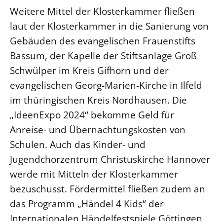
Weitere Mittel der Klosterkammer fließen
Öffentlichkeitsarbeit
laut der Klosterkammer in die Sanierung von
Personalausschuss
Gebäuden des evangelischen Frauenstifts
Projektmanagement
Bassum, der Kapelle der Stiftsanlage Groß
Recht
Schwülper im Kreis Gifhorn und der
Terminstundenplaner
evangelischen Georg-Marien-Kirche in Ilfeld
im thüringischen Kreis Nordhausen. Die
„IdeenExpo 2024“ bekomme Geld für
Anreise- und Übernachtungskosten von
Schulen. Auch das Kinder- und
Jugendchorzentrum Christuskirche Hannover
werde mit Mitteln der Klosterkammer
bezuschusst. Fördermittel fließen zudem an
das Programm „Händel 4 Kids“ der
Internationalen Händelfestspiele Göttingen