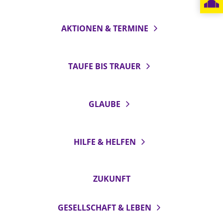
LANDESSYNODE
AKTIONEN & TERMINE
27. Landessynode
Kontakt
Hintergrund
TAUFE BIS TRAUER
MITARBEIT
GLAUBE
Ehrenamt
Beruf
Freie Stellen
HILFE & HELFEN
BIBLIOTHEK & ARCHIV
ZUKUNFT
SERVICE
Älterwerden im Pfarrberuf
GESELLSCHAFT & LEBEN
Beteiligungsverfahren