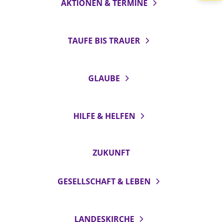
AKTIONEN & TERMINE
LANDESSYNODE
27. Landessynode
TAUFE BIS TRAUER
Kontakt
Hintergrund
GLAUBE
MITARBEIT
Ehrenamt
HILFE & HELFEN
Beruf
Freie Stellen
ZUKUNFT
BIBLIOTHEK & ARCHIV
GESELLSCHAFT & LEBEN
SERVICE
Älterwerden im Pfarrberuf
LANDESKIRCHE
Beteiligungsverfahren