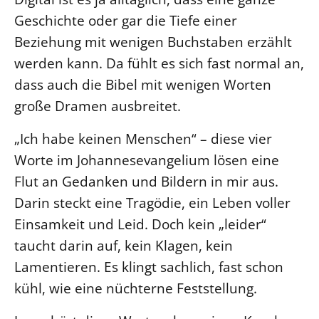
Geschichte oder gar die Tiefe einer
LANDESSYNODE
Beziehung mit wenigen Buchstaben erzählt
27. Landessynode
werden kann. Da fühlt es sich fast normal an,
Kontakt
dass auch die Bibel mit wenigen Worten
Hintergrund
große Dramen ausbreitet.
MITARBEIT
„Ich habe keinen Menschen“ – diese vier
Ehrenamt
Worte im Johannesevangelium lösen eine
Beruf
Flut an Gedanken und Bildern in mir aus.
Freie Stellen
Darin steckt eine Tragödie, ein Leben voller
Einsamkeit und Leid. Doch kein „leider“
BIBLIOTHEK & ARCHIV
taucht darin auf, kein Klagen, kein
Lamentieren. Es klingt sachlich, fast schon
SERVICE
kühl, wie eine nüchterne Feststellung.
Älterwerden im Pfarrberuf
Beteiligungsverfahren