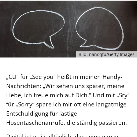
Ökumene
Evangelische Kirche
Gegen Gewalt
Kirche und Finanzen
Impressum
Lutherische Kirche
Personalausschuss
Datenschutz
KLIMASCHUTZ
Glaubensbekenntnis
Kontakt
Nachhaltigkeit
LANDESKIRCHENAMT
Barrierefreiheit
Positionen
Erneuerbare Energien
Willkommen
Presse
Ökumene
Mobilität
Freie Stellen
Kollegium
Bild: nanoqfu/Getty Images
Religionen
Naturschutz
Service für Gemeinden
Abteilungen des Landeskirchenamts
Suche
Gebäude
Rechnungsprüfungsamt
„CU“ für „See you“ heißt in meinen Handy-
Fachstelle Sexualisierte Gewalt
Nachrichten: „Wir sehen uns später, meine
Beschwerdestellen
Liebe, ich freue mich auf Dich.“ Und mit „Sry“
für „Sorry“ spare ich mir oft eine langatmige
Kirchenämter
Entschuldigung für lästige
Gleichstellung
Hosentaschenanrufe, die ständig passieren.
Datenschutz
Geschäftsstelle Landessynode
Digital ist es ja alltäglich, dass eine ganze