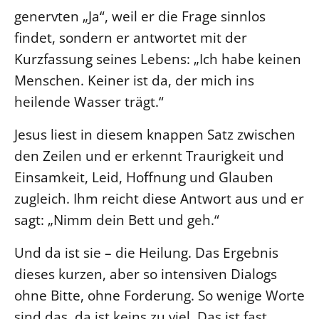
genervten „Ja“, weil er die Frage sinnlos
Öffentlichkeitsarbeit
findet, sondern er antwortet mit der
Personalausschuss
Kurzfassung seines Lebens: „Ich habe keinen
Projektmanagement
Menschen. Keiner ist da, der mich ins
Recht
heilende Wasser trägt.“
Terminstundenplaner
Jesus liest in diesem knappen Satz zwischen
den Zeilen und er erkennt Traurigkeit und
Einsamkeit, Leid, Hoffnung und Glauben
zugleich. Ihm reicht diese Antwort aus und er
sagt: „Nimm dein Bett und geh.“
Und da ist sie – die Heilung. Das Ergebnis
dieses kurzen, aber so intensiven Dialogs
ohne Bitte, ohne Forderung. So wenige Worte
sind das, da ist keins zu viel. Das ist fast