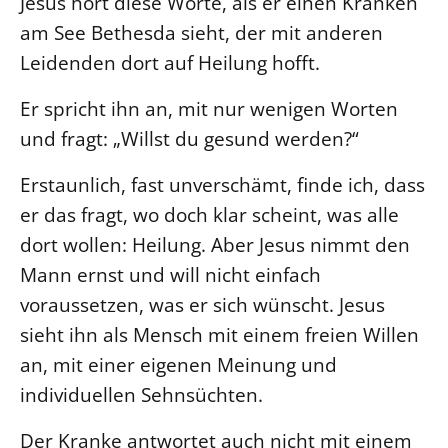
Jesus hört diese Worte, als er einen Kranken
am See Bethesda sieht, der mit anderen
Beschwerdestellen
Leidenden dort auf Heilung hofft.
Ephoralbüro
Finanzplanung
Er spricht ihn an, mit nur wenigen Worten
Fundraising
und fragt: „Willst du gesund werden?“
IT-Service
Erstaunlich, fast unverschämt, finde ich, dass
Corporate Design
er das fragt, wo doch klar scheint, was alle
Interventionsplan
dort wollen: Heilung. Aber Jesus nimmt den
Jahresgespräche
Mann ernst und will nicht einfach
Kantine Speiseplan
voraussetzen, was er sich wünscht. Jesus
Kirchliches Amtsblatt
sieht ihn als Mensch mit einem freien Willen
Kirchliche Verwaltung
an, mit einer eigenen Meinung und
Klimaschutzgesetz
individuellen Sehnsüchten.
Kunstreferat
Der Kranke antwortet auch nicht mit einem
NKVK