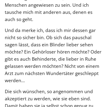
Menschen angewiesen zu sein. Und ich
Beschwerdestellen
tausche mich mit anderen aus, denen es
Ephoralbüro
auch so geht.
Finanzplanung
Und da merke ich, dass ich mir dessen gar
Fundraising
nicht so sicher bin. Ob sich das pauschal
IT-Service
sagen lässt, dass ein Blinder lieber sehen
Corporate Design
möchte? Ein Gehörloser hören möchte? Oder
Interventionsplan
gibt es auch Behinderte, die lieber in Ruhe
Jahresgespräche
gelassen werden möchten? Nicht von einem
Kantine Speiseplan
Arzt zum nächsten Wundertäter geschleppt
Kirchliches Amtsblatt
werden...
Kirchliche Verwaltung
Die sich wünschen, so angenommen und
Klimaschutzgesetz
akzeptiert zu werden, wie sie eben sind.
Kunstreferat
Damit haben sie ja selbst schon genug zu
NKVK