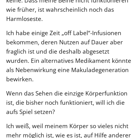
keine. Dass meine Beine nicht funktionieren
wie früher, ist wahrscheinlich noch das
LANDESSYNODE
Harmloseste.
27. Landessynode
Kontakt
Ich habe einige Zeit „off Label“-Infusionen
Hintergrund
bekommen, deren Nutzen auf Dauer aber
fraglich ist und die deshalb abgesetzt
MITARBEIT
wurden. Ein alternatives Medikament könnte
Ehrenamt
als Nebenwirkung eine Makuladegeneration
Beruf
bewirken.
Freie Stellen
Wenn das Sehen die einzige Körperfunktion
ist, die bisher noch funktioniert, will ich die
BIBLIOTHEK & ARCHIV
aufs Spiel setzen?
SERVICE
Ich weiß, weil meinem Körper so vieles nicht
Älterwerden im Pfarrberuf
mehr möglich ist, wie es ist, auf Hilfe anderer
Beteiligungsverfahren