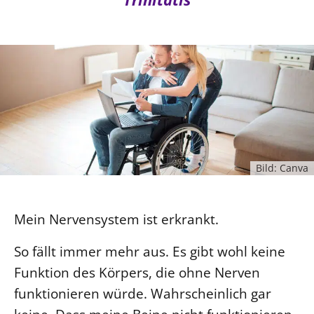
Ökumene
Evangelische Kirche
Gegen Gewalt
Kirche und Finanzen
Impressum
Lutherische Kirche
Personalausschuss
Datenschutz
KLIMASCHUTZ
Glaubensbekenntnis
Kontakt
Nachhaltigkeit
LANDESKIRCHENAMT
Barrierefreiheit
Positionen
Erneuerbare Energien
Willkommen
Presse
Ökumene
Mobilität
Freie Stellen
Kollegium
Religionen
Naturschutz
Service für Gemeinden
Abteilungen des Landeskirchenamts
Suche
Gebäude
Bild: Canva
Rechnungsprüfungsamt
Fachstelle Sexualisierte Gewalt
Beschwerdestellen
Mein Nervensystem ist erkrankt.
Kirchenämter
So fällt immer mehr aus. Es gibt wohl keine
Gleichstellung
Funktion des Körpers, die ohne Nerven
Datenschutz
funktionieren würde. Wahrscheinlich gar
Geschäftsstelle Landessynode