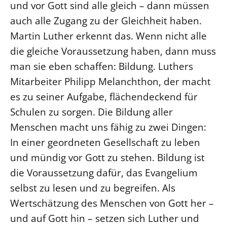
und vor Gott sind alle gleich – dann müssen
auch alle Zugang zu der Gleichheit haben.
LANDESSYNODE
Martin Luther erkennt das. Wenn nicht alle
27. Landessynode
die gleiche Voraussetzung haben, dann muss
Kontakt
man sie eben schaffen: Bildung. Luthers
Hintergrund
Mitarbeiter Philipp Melanchthon, der macht
MITARBEIT
es zu seiner Aufgabe, flächendeckend für
Ehrenamt
Schulen zu sorgen. Die Bildung aller
Beruf
Menschen macht uns fähig zu zwei Dingen:
In einer geordneten Gesellschaft zu leben
Freie Stellen
und mündig vor Gott zu stehen. Bildung ist
BIBLIOTHEK & ARCHIV
die Voraussetzung dafür, das Evangelium
selbst zu lesen und zu begreifen. Als
SERVICE
Wertschätzung des Menschen von Gott her –
Älterwerden im Pfarrberuf
und auf Gott hin – setzen sich Luther und
Beteiligungsverfahren