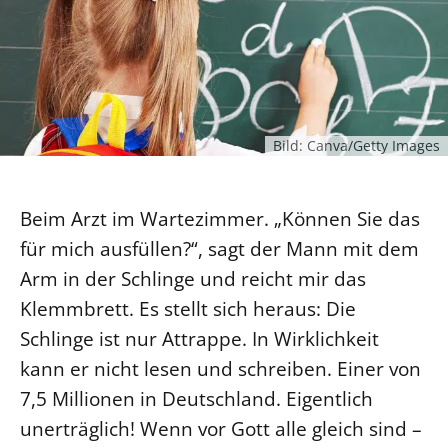
Ökumene
Evangelische Kirche
Gegen Gewalt
Kirche und Finanzen
Impressum
Lutherische Kirche
Personalausschuss
Datenschutz
KLIMASCHUTZ
Glaubensbekenntnis
Kontakt
Nachhaltigkeit
LANDESKIRCHENAMT
Barrierefreiheit
Positionen
Erneuerbare Energien
Willkommen
Bild: Canva/Getty Images
Presse
Ökumene
Mobilität
Freie Stellen
Kollegium
Religionen
Naturschutz
Service für Gemeinden
Abteilungen des Landeskirchenamts
Beim Arzt im Wartezimmer. „Können Sie das
Suche
Gebäude
Rechnungsprüfungsamt
für mich ausfüllen?“, sagt der Mann mit dem
Fachstelle Sexualisierte Gewalt
Arm in der Schlinge und reicht mir das
Klemmbrett. Es stellt sich heraus: Die
Beschwerdestellen
Schlinge ist nur Attrappe. In Wirklichkeit
Kirchenämter
kann er nicht lesen und schreiben. Einer von
Gleichstellung
7,5 Millionen in Deutschland. Eigentlich
Datenschutz
unerträglich! Wenn vor Gott alle gleich sind –
Geschäftsstelle Landessynode