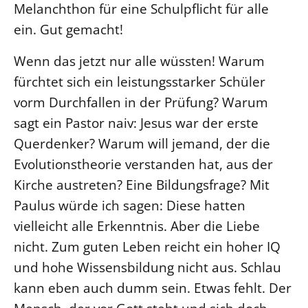
Melanchthon für eine Schulpflicht für alle
Beschwerdestellen
ein. Gut gemacht!
Ephoralbüro
Wenn das jetzt nur alle wüssten! Warum
Finanzplanung
fürchtet sich ein leistungsstarker Schüler
Fundraising
vorm Durchfallen in der Prüfung? Warum
IT-Service
sagt ein Pastor naiv: Jesus war der erste
Corporate Design
Querdenker? Warum will jemand, der die
Interventionsplan
Evolutionstheorie verstanden hat, aus der
Jahresgespräche
Kirche austreten? Eine Bildungsfrage? Mit
Kantine Speiseplan
Paulus würde ich sagen: Diese hatten
Kirchliches Amtsblatt
vielleicht alle Erkenntnis. Aber die Liebe
Kirchliche Verwaltung
nicht. Zum guten Leben reicht ein hoher IQ
Klimaschutzgesetz
und hohe Wissensbildung nicht aus. Schlau
Kunstreferat
kann eben auch dumm sein. Etwas fehlt. Der
NKVK