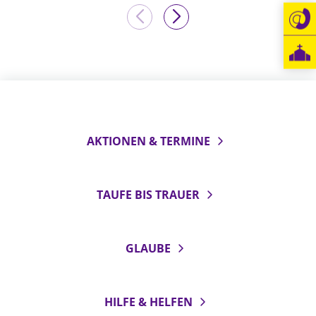
LANDESSYNODE
27. Landessynode
Kontakt
Hintergrund
MITARBEIT
AKTIONEN & TERMINE
Ehrenamt
Beruf
TAUFE BIS TRAUER
Freie Stellen
BIBLIOTHEK & ARCHIV
GLAUBE
SERVICE
Älterwerden im Pfarrberuf
HILFE & HELFEN
Beteiligungsverfahren