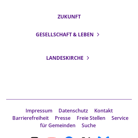
Beschwerdestellen
ZUKUNFT
Ephoralbüro
Finanzplanung
GESELLSCHAFT & LEBEN
Fundraising
IT-Service
LANDESKIRCHE
Corporate Design
Interventionsplan
Jahresgespräche
Kantine Speiseplan
Kirchliches Amtsblatt
Kirchliche Verwaltung
Impressum
Datenschutz
Kontakt
Klimaschutzgesetz
Barrierefreiheit
Presse
Freie Stellen
Service
für Gemeinden
Suche
Kunstreferat
NKVK