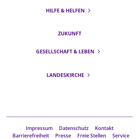
Beschwerdestellen
HILFE & HELFEN
Ephoralbüro
Finanzplanung
ZUKUNFT
Fundraising
IT-Service
GESELLSCHAFT & LEBEN
Corporate Design
Interventionsplan
LANDESKIRCHE
Jahresgespräche
Kantine Speiseplan
Kirchliches Amtsblatt
Kirchliche Verwaltung
Klimaschutzgesetz
Impressum
Datenschutz
Kontakt
Kunstreferat
Barrierefreiheit
Presse
Freie Stellen
Service
NKVK