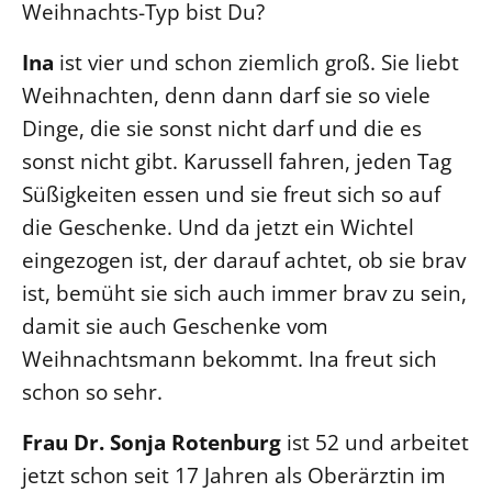
Weihnachts-Typ bist Du?
LANDESSYNODE
Ina
ist vier und schon ziemlich groß. Sie liebt
27. Landessynode
Weihnachten, denn dann darf sie so viele
Kontakt
Dinge, die sie sonst nicht darf und die es
Hintergrund
sonst nicht gibt. Karussell fahren, jeden Tag
Süßigkeiten essen und sie freut sich so auf
MITARBEIT
die Geschenke. Und da jetzt ein Wichtel
Ehrenamt
eingezogen ist, der darauf achtet, ob sie brav
Beruf
ist, bemüht sie sich auch immer brav zu sein,
Freie Stellen
damit sie auch Geschenke vom
Weihnachtsmann bekommt. Ina freut sich
BIBLIOTHEK & ARCHIV
schon so sehr.
SERVICE
Frau Dr. Sonja Rotenburg
ist 52 und arbeitet
Älterwerden im Pfarrberuf
jetzt schon seit 17 Jahren als Oberärztin im
Beteiligungsverfahren