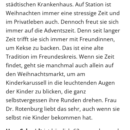
städtischen Krankenhaus. Auf Station ist
Beschwerdestellen
Weihnachten immer eine stressige Zeit und
Ephoralbüro
im Privatleben auch. Dennoch freut sie sich
Finanzplanung
immer auf die Adventszeit. Denn seit langer
Fundraising
Zeit trifft sie sich immer mit Freundinnen,
IT-Service
um Kekse zu backen. Das ist eine alte
Corporate Design
Tradition im Freundeskreis. Wenn sie Zeit
findet, geht sie manchmal auch allein auf
Interventionsplan
den Weihnachtsmarkt, um am
Jahresgespräche
Kinderkarussell in die leuchtenden Augen
Kantine Speiseplan
der Kinder zu blicken, die ganz
Kirchliches Amtsblatt
selbstvergessen ihre Runden drehen. Frau
Kirchliche Verwaltung
Dr. Rotenburg liebt das sehr, auch wenn sie
Klimaschutzgesetz
selbst nie Kinder bekommen hat.
Kunstreferat
NKVK