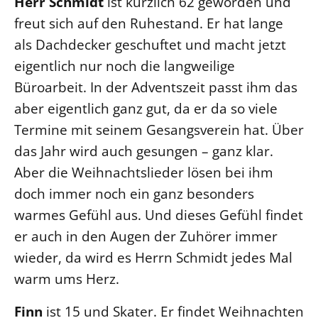
Herr Schmidt
ist kürzlich 62 geworden und
freut sich auf den Ruhestand. Er hat lange
Öffentlichkeitsarbeit
als Dachdecker geschuftet und macht jetzt
Personalausschuss
eigentlich nur noch die langweilige
Projektmanagement
Büroarbeit. In der Adventszeit passt ihm das
Recht
aber eigentlich ganz gut, da er da so viele
Terminstundenplaner
Termine mit seinem Gesangsverein hat. Über
das Jahr wird auch gesungen – ganz klar.
Aber die Weihnachtslieder lösen bei ihm
doch immer noch ein ganz besonders
warmes Gefühl aus. Und dieses Gefühl findet
er auch in den Augen der Zuhörer immer
wieder, da wird es Herrn Schmidt jedes Mal
warm ums Herz.
Finn
ist 15 und Skater. Er findet Weihnachten