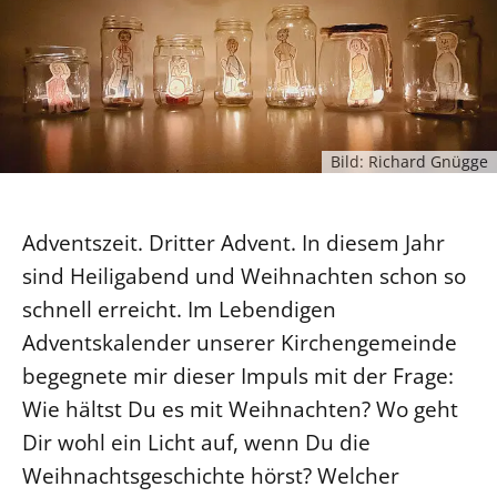
Ökumene
Evangelische Kirche
Gegen Gewalt
Kirche und Finanzen
Impressum
Lutherische Kirche
Personalausschuss
Datenschutz
KLIMASCHUTZ
Glaubensbekenntnis
Kontakt
Nachhaltigkeit
LANDESKIRCHENAMT
Barrierefreiheit
Positionen
Erneuerbare Energien
Willkommen
Bild: Richard Gnügge
Presse
Ökumene
Mobilität
Freie Stellen
Kollegium
Religionen
Naturschutz
Service für Gemeinden
Abteilungen des Landeskirchenamts
Adventszeit. Dritter Advent. In diesem Jahr
Suche
Gebäude
Rechnungsprüfungsamt
sind Heiligabend und Weihnachten schon so
Fachstelle Sexualisierte Gewalt
schnell erreicht. Im Lebendigen
Adventskalender unserer Kirchengemeinde
Beschwerdestellen
begegnete mir dieser Impuls mit der Frage:
Kirchenämter
Wie hältst Du es mit Weihnachten? Wo geht
Gleichstellung
Dir wohl ein Licht auf, wenn Du die
Datenschutz
Weihnachtsgeschichte hörst? Welcher
Geschäftsstelle Landessynode