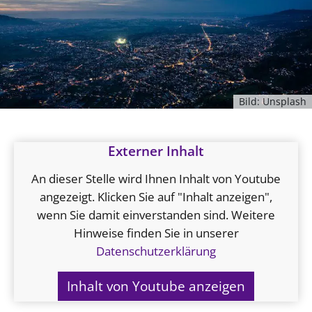
Ökumene
Evangelische Kirche
Gegen Gewalt
Kirche und Finanzen
Impressum
Lutherische Kirche
Personalausschuss
Datenschutz
KLIMASCHUTZ
Glaubensbekenntnis
Kontakt
Nachhaltigkeit
LANDESKIRCHENAMT
Barrierefreiheit
Positionen
Erneuerbare Energien
Willkommen
Bild: Unsplash
Presse
Ökumene
Mobilität
Freie Stellen
Kollegium
Religionen
Naturschutz
Service für Gemeinden
Abteilungen des Landeskirchenamts
Externer Inhalt
Suche
Gebäude
Rechnungsprüfungsamt
An dieser Stelle wird Ihnen Inhalt von Youtube
Fachstelle Sexualisierte Gewalt
angezeigt. Klicken Sie auf "Inhalt anzeigen",
Beschwerdestellen
wenn Sie damit einverstanden sind. Weitere
Hinweise finden Sie in unserer
Kirchenämter
Datenschutzerklärung
Gleichstellung
Datenschutz
Inhalt von Youtube anzeigen
Geschäftsstelle Landessynode