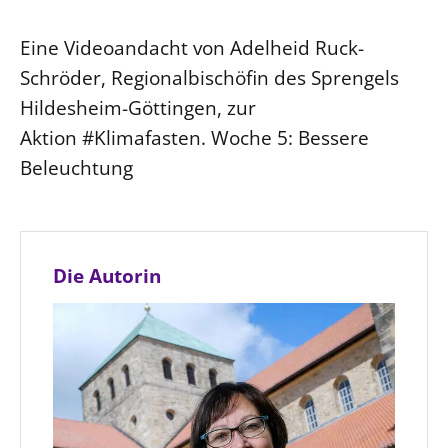
LANDESSYNODE
Eine Videoandacht von Adelheid Ruck-
27. Landessynode
Schröder, Regionalbischöfin des Sprengels
Kontakt
Hildesheim-Göttingen, zur
Hintergrund
Aktion #Klimafasten. Woche 5: Bessere
Beleuchtung
MITARBEIT
Ehrenamt
Beruf
Die Autorin
Freie Stellen
BIBLIOTHEK & ARCHIV
SERVICE
Älterwerden im Pfarrberuf
Beteiligungsverfahren