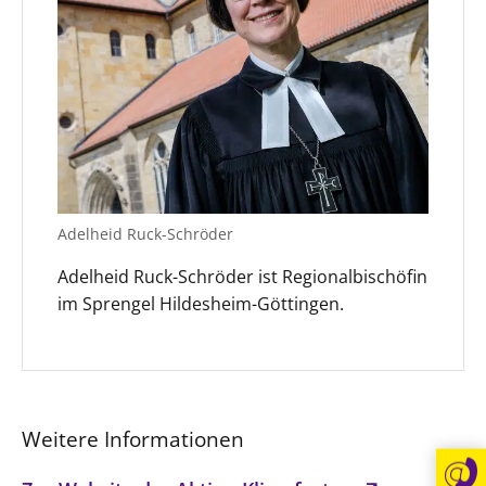
Beschwerdestellen
Ephoralbüro
Finanzplanung
Fundraising
IT-Service
Corporate Design
Adelheid Ruck-Schröder
Interventionsplan
Jahresgespräche
Adelheid Ruck-Schröder ist Regionalbischöfin
im Sprengel Hildesheim-Göttingen.
Kantine Speiseplan
Kirchliches Amtsblatt
Kirchliche Verwaltung
Klimaschutzgesetz
Weitere Informationen
Kunstreferat
NKVK