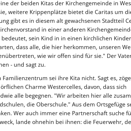
 eine der beiden Kitas der Kirchengemeinde in Wes
sie, weitere Krippenplätze bietet die Caritas um di
tung gibt es in diesem alt gewachsenen Stadtteil Ce
 Kirchenvorstand in einer anderen Kirchengemeind
s bedeutet, sein Kind in in einen kirchlichen Kinde
warten, dass alle, die hier herkommen, unseren W
übertreten, wie wir offen sind für sie." Der Vater 
en - und sagt zu.
n Familienzentrum sei ihre Kita nicht. Sagt es, zöger
örflichen Charme Westercelles, davon, dass sich
endwie alle begegnen. "Wir arbeiten hier alle zus
ndschulen, die Oberschule." Aus dem Ortsgefüge s
nken. Wer auch immer eine Partnerschaft suche fü
Zweck, lande ohnehin bei ihnen: die Feuerwehr, de