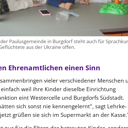
der Paulusgemeinde in Burgdorf steht auch für Sprachku
eflüchtete aus der Ukraine offen.
n Ehrenamtlichen einen Sinn
Zusammenbringen vieler verschiedener Menschen 
 einfach weil ihre Kinder dieselbe Einrichtung
nktion eint Westercelle und Burgdorfs Südstadt.
tten sich sonst nie kennengelernt", sagt Lehrke-
etzt grüßen sie sich im Supermarkt an der Kasse.
ht nur für die Eltern der betreuten Kinder, sonder