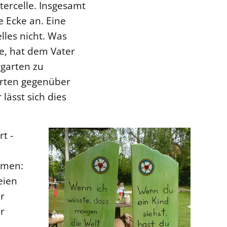
tercelle. Insgesamt
e Ecke an. Eine
lles nicht. Was
e, hat dem Vater
rgarten zu
erten gegenüber
lässt sich dies
t -
ammen:
eien
r
r