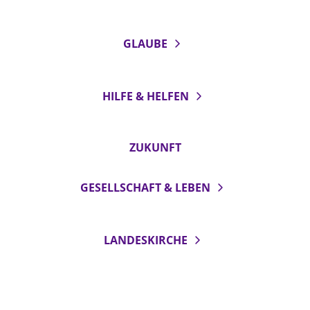
LANDESSYNODE
GLAUBE
27. Landessynode
Kontakt
Hintergrund
HILFE & HELFEN
MITARBEIT
ZUKUNFT
Ehrenamt
Beruf
GESELLSCHAFT & LEBEN
Freie Stellen
BIBLIOTHEK & ARCHIV
LANDESKIRCHE
SERVICE
Älterwerden im Pfarrberuf
Beteiligungsverfahren