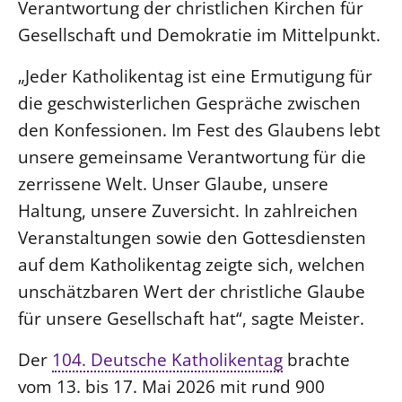
Verantwortung der christlichen Kirchen für
Gesellschaft und Demokratie im Mittelpunkt.
LANDESSYNODE
27. Landessynode
„Jeder Katholikentag ist eine Ermutigung für
Kontakt
die geschwisterlichen Gespräche zwischen
Hintergrund
den Konfessionen. Im Fest des Glaubens lebt
unsere gemeinsame Verantwortung für die
MITARBEIT
zerrissene Welt. Unser Glaube, unsere
Ehrenamt
Haltung, unsere Zuversicht. In zahlreichen
Beruf
Veranstaltungen sowie den Gottesdiensten
Freie Stellen
auf dem Katholikentag zeigte sich, welchen
unschätzbaren Wert der christliche Glaube
BIBLIOTHEK & ARCHIV
für unsere Gesellschaft hat“, sagte Meister.
SERVICE
Der
104. Deutsche Katholikentag
brachte
Älterwerden im Pfarrberuf
vom 13. bis 17. Mai 2026 mit rund 900
Beteiligungsverfahren