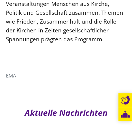
Veranstaltungen Menschen aus Kirche,
Beschwerdestellen
Politik und Gesellschaft zusammen. Themen
Ephoralbüro
wie Frieden, Zusammenhalt und die Rolle
Finanzplanung
der Kirchen in Zeiten gesellschaftlicher
Fundraising
Spannungen prägten das Programm.
IT-Service
Corporate Design
Interventionsplan
Jahresgespräche
EMA
Kantine Speiseplan
Kirchliches Amtsblatt
Kirchliche Verwaltung
Aktuelle Nachrichten
Klimaschutzgesetz
Kunstreferat
NKVK