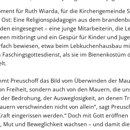
ment für Ruth Wiarda, für die Kirchengemeinde S
n Ost: Eine Religionspädagogin aus dem brandenb
en eingesegnet – eine junge Mitarbeiterin, die 
deen mitbringt und ein Gespür für Kinder und Juge
rfach bewiesen, etwa beim Lebkuchenhausbau mit
Faschingsgottesdienst, als sie im Bienenkostüm 
lt.
nimmt Preuschoff das Bild vom Überwinden der Mau
von Freiheit, sondern auch von den Mauern, die u
 der Bedrohung, der Ausweglosigkeit, an denen T
uern verschwinden nicht von allein“, sagt Preusch
Kraft eingerissen werden.“ Doch mit Gott eröffnen
t, Mut und Beweglichkeit wachsen – und damit die 