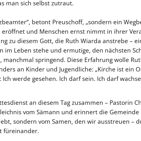
 man sich selbst zutraut.
nzbeamter“, betont Preuschoff, „sondern ein Wegbe
e eröffnet und Menschen ernst nimmt in ihrer Ver
ung zu diesem Gott, die Ruth Wiarda anstrebe – ei
en im Leben stehe und ermutige, den nächsten Sch
 manchmal springend. Diese Erfahrung wolle Ru
ders an Kinder und Jugendliche: „Kirche ist ein O
Ich werde gesehen. Ich darf sein. Ich darf wachsen
ottesdienst an diesem Tag zusammen – Pastorin Chr
Gleichnis vom Sämann und erinnert die Gemeinde 
 lebt, sondern vom Samen, den wir ausstreuen – d
t füreinander.