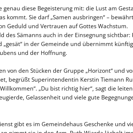
 genau diese Begeisterung mit: die Lust am Gesta
was kommt. Sie darf „Samen ausbringen“ – bewähr
von Geduld und Vertrauen auf Gottes Wachstum.
ld des Sämanns auch in der Einsegnung sichtbar: 
d „gesät“ in der Gemeinde und übernimmt künftig
ubens und der Hoffnung.
en von den Stücken der Gruppe „Horizont“ und von
tet, begrüßt Superintendentin Kerstin Tiemann Ru
Willkommen“. „Du bist richtig hier“, sagt die leite
eugierde, Gelassenheit und viele gute Begegnung
enst gibt es im Gemeindehaus Geschenke und vi
an nimmt sie in den Arm. Ruth Wiarda lächelt imm