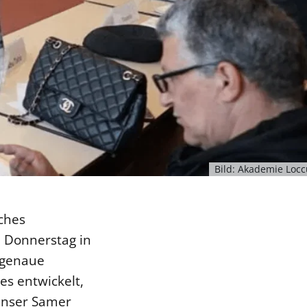
Bild: Akademie Loc
iches
 Donnerstag in
e genaue
es entwickelt,
nenser Samer