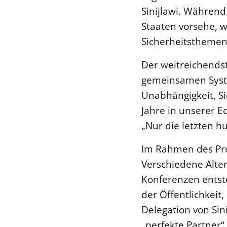
Sinijlawi. Während
Staaten vorsehe, w
Sicherheitstheme
Der weitreichendst
gemeinsamen System
Unabhängigkeit, S
Jahre in unserer E
„Nur die letzten hu
Im Rahmen des Proz
Verschiedene Alter
Konferenzen entste
der Öffentlichkeit
Delegation von Sin
„perfekte Partner“ 