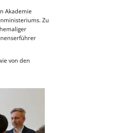
hen Akademie
enministeriums. Zu
ehemaliger
inenserführer
owie von den