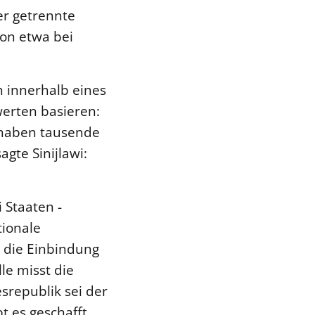
er getrennte
ion etwa bei
n innerhalb eines
werten basieren:
 haben tausende
gte Sinijlawi:
 Staaten -
tionale
i die Einbindung
le misst die
srepublik sei der
t es geschafft,