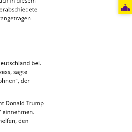
Auch in diesem
verabschiedete
erangetragen
Deutschland bei.
zess, sagte
söhnen“, der
ent Donald Trump
g“ einnehmen.
helfen, den