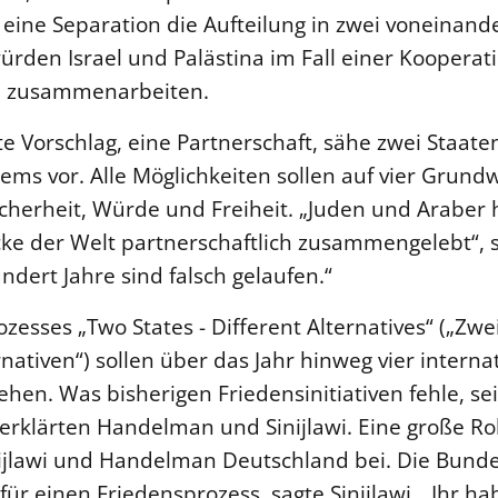
 eine Separation die Aufteilung in zwei voneinand
ürden Israel und Palästina im Fall einer Kooperat
n zusammenarbeiten.
e Vorschlag, eine Partnerschaft, sähe zwei Staate
s vor. Alle Möglichkeiten sollen auf vier Grund
icherheit, Würde und Freiheit. „Juden und Araber
cke der Welt partnerschaftlich zusammengelebt“, sa
ndert Jahre sind falsch gelaufen.“
esses „Two States - Different Alternatives“ („Zwei
nativen“) sollen über das Jahr hinweg vier interna
hen. Was bisherigen Friedensinitiativen fehle, se
, erklärten Handelman und Sinijlawi. Eine große Rol
ijlawi und Handelman Deutschland bei. Die Bunde
für einen Friedensprozess, sagte Sinijlawi. „Ihr hab