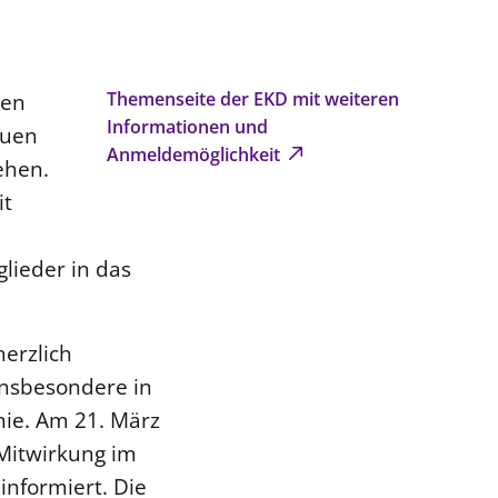
nen
Themenseite der EKD mit weiteren
Informationen und
auen
Anmeldemöglichkeit
ehen.
it
glieder in das
herzlich
insbesondere in
nie. Am 21. März
 Mitwirkung im
informiert. Die