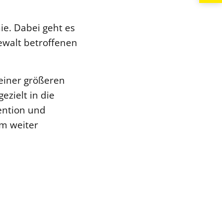
ie. Dabei geht es
ewalt betroffenen
 einer größeren
zielt in die
ention und
am weiter