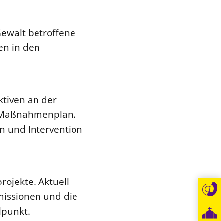
 Gewalt betroffene
en in den
ktiven an der
M-Maßnahmenplan.
ion und Intervention
rojekte. Aktuell
issionen und die
lpunkt.