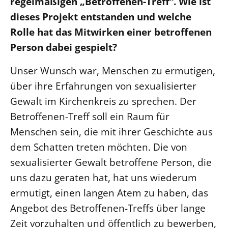
regelmäßigen „Betroffenen-Treff“. Wie ist
dieses Projekt entstanden und welche
Beschwerdestellen
Rolle hat das Mitwirken einer betroffenen
Ephoralbüro
Person dabei gespielt?
Finanzplanung
Fundraising
Unser Wunsch war, Menschen zu ermutigen,
IT-Service
über ihre Erfahrungen von sexualisierter
Corporate Design
Gewalt im Kirchenkreis zu sprechen. Der
Interventionsplan
Betroffenen-Treff soll ein Raum für
Jahresgespräche
Menschen sein, die mit ihrer Geschichte aus
dem Schatten treten möchten. Die von
Kantine Speiseplan
sexualisierter Gewalt betroffene Person, die
Kirchliches Amtsblatt
uns dazu geraten hat, hat uns wiederum
Kirchliche Verwaltung
ermutigt, einen langen Atem zu haben, das
Klimaschutzgesetz
Angebot des Betroffenen-Treffs über lange
Kunstreferat
Zeit vorzuhalten und öffentlich zu bewerben,
NKVK