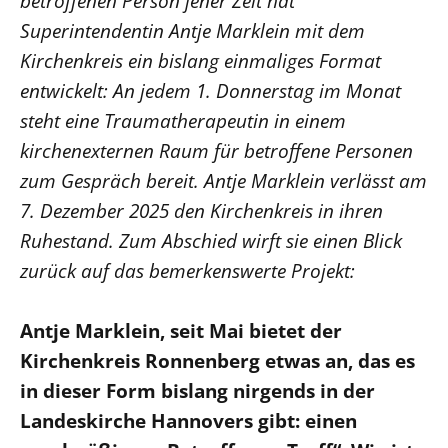
betroffenen Person jener Zeit hat
Superintendentin Antje Marklein mit dem
LANDESSYNODE
Kirchenkreis ein bislang einmaliges Format
27. Landessynode
entwickelt: An jedem 1. Donnerstag im Monat
Kontakt
steht eine Traumatherapeutin in einem
Hintergrund
kirchenexternen Raum für betroffene Personen
zum Gespräch bereit. Antje Marklein verlässt am
MITARBEIT
7. Dezember 2025 den Kirchenkreis in ihren
Ehrenamt
Ruhestand. Zum Abschied wirft sie einen Blick
Beruf
zurück auf das bemerkenswerte Projekt:
Freie Stellen
Antje Marklein, seit Mai bietet der
BIBLIOTHEK & ARCHIV
Kirchenkreis Ronnenberg etwas an, das es
SERVICE
in dieser Form bislang nirgends in der
Älterwerden im Pfarrberuf
Landeskirche Hannovers gibt: einen
Beteiligungsverfahren