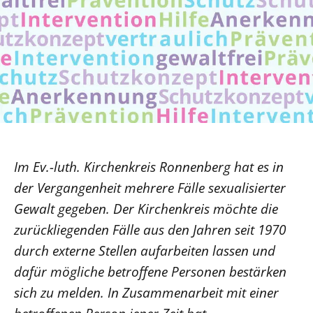
Ökumene
Evangelische Kirche
Gegen Gewalt
Kirche und Finanzen
Impressum
Lutherische Kirche
Personalausschuss
Datenschutz
KLIMASCHUTZ
Glaubensbekenntnis
Kontakt
Nachhaltigkeit
LANDESKIRCHENAMT
Barrierefreiheit
Positionen
Erneuerbare Energien
Willkommen
Presse
Ökumene
Mobilität
Freie Stellen
Kollegium
Religionen
Naturschutz
Service für Gemeinden
Abteilungen des Landeskirchenamts
Suche
Im Ev.-luth. Kirchenkreis Ronnenberg hat es in
Gebäude
Rechnungsprüfungsamt
der Vergangenheit mehrere Fälle sexualisierter
Fachstelle Sexualisierte Gewalt
Gewalt gegeben. Der Kirchenkreis möchte die
Beschwerdestellen
zurückliegenden Fälle aus den Jahren seit 1970
Kirchenämter
durch externe Stellen aufarbeiten lassen und
Gleichstellung
dafür mögliche betroffene Personen bestärken
Datenschutz
sich zu melden. In Zusammenarbeit mit einer
Geschäftsstelle Landessynode