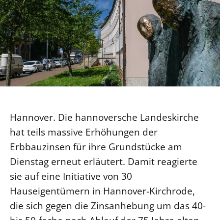
Ökumene
Evangelische Kirche
Gegen Gewalt
Kirche und Finanzen
Impressum
Lutherische Kirche
Personalausschuss
Datenschutz
KLIMASCHUTZ
Glaubensbekenntnis
Kontakt
Nachhaltigkeit
LANDESKIRCHENAMT
Barrierefreiheit
Positionen
Erneuerbare Energien
Willkommen
Presse
Ökumene
Mobilität
Freie Stellen
Kollegium
Religionen
Naturschutz
Service für Gemeinden
Abteilungen des Landeskirchenamts
Suche
Hannover. Die hannoversche Landeskirche
Gebäude
Rechnungsprüfungsamt
hat teils massive Erhöhungen der
Fachstelle Sexualisierte Gewalt
Erbbauzinsen für ihre Grundstücke am
Beschwerdestellen
Dienstag erneut erläutert. Damit reagierte
Kirchenämter
sie auf eine Initiative von 30
Gleichstellung
Hauseigentümern in Hannover-Kirchrode,
Datenschutz
die sich gegen die Zinsanhebung um das 40-
Geschäftsstelle Landessynode