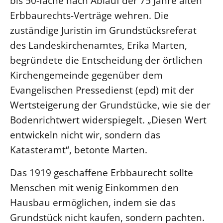
bis 50-fache nach Ablauf der 75 Jahre alten
Erbbaurechts-Verträge wehren. Die
LANDESSYNODE
zuständige Juristin im Grundstücksreferat
27. Landessynode
des Landeskirchenamtes, Erika Marten,
Kontakt
begründete die Entscheidung der örtlichen
Hintergrund
Kirchengemeinde gegenüber dem
Evangelischen Pressedienst (epd) mit der
MITARBEIT
Wertsteigerung der Grundstücke, wie sie der
Ehrenamt
Bodenrichtwert widerspiegelt. „Diesen Wert
Beruf
entwickeln nicht wir, sondern das
Freie Stellen
Katasteramt“, betonte Marten.
BIBLIOTHEK & ARCHIV
Das 1919 geschaffene Erbbaurecht sollte
Menschen mit wenig Einkommen den
SERVICE
Hausbau ermöglichen, indem sie das
Älterwerden im Pfarrberuf
Grundstück nicht kaufen, sondern pachten.
Beteiligungsverfahren