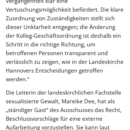
Vergangenheit klar eine
Beschwerdestellen
Vertuschungsmöglichkeit befördert. Die klare
Zuordnung von Zuständigkeiten stellt sich
Ephoralbüro
dieser Unklarheit entgegen; die Änderung
Finanzplanung
der Kolleg-Geschäftsordnung ist deshalb ein
Fundraising
Schritt in die richtige Richtung, um
IT-Service
betroffenen Personen transparent und
Corporate Design
verlässlich zu zeigen, wie in der Landeskirche
Interventionsplan
Hannovers Entscheidungen getroffen
Jahresgespräche
werden.“
Kantine Speiseplan
Die Leiterin der landeskirchlichen Fachstelle
Kirchliches Amtsblatt
sexualisierte Gewalt, Mareike Dee, hat als
Kirchliche Verwaltung
„ständiger Gast“ des Ausschusses das Recht,
Klimaschutzgesetz
Beschlussvorschläge für eine externe
Kunstreferat
Aufarbeitung vorzustellen. Sie kann laut
NKVK