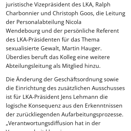
juristische Vizepräsident des LKA, Ralph
LANDESSYNODE
Charbonnier und Christoph Goos, die Leitung
27. Landessynode
der Personalabteilung Nicola
Kontakt
Wendebourg und der persönliche Referent
Hintergrund
des LKA-Präsidenten für das Thema
sexualisierte Gewalt, Martin Hauger.
MITARBEIT
Überdies beruft das Kolleg eine weitere
Ehrenamt
Abteilungsleitung als Mitglied hinzu.
Beruf
Die Änderung der Geschäftsordnung sowie
Freie Stellen
die Einrichtung des zusätzlichen Ausschusses
ist für LKA-Präsident Jens Lehmann die
BIBLIOTHEK & ARCHIV
logische Konsequenz aus den Erkenntnissen
SERVICE
der zurückliegenden Aufarbeitungsprozesse.
Älterwerden im Pfarrberuf
„Verantwortungsdiffusion hat in der
Beteiligungsverfahren