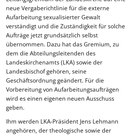
Ökumene
neue Vergaberichtlinie für die externe
Evangelische Kirche
Gegen Gewalt
Kirche und Finanzen
Impressum
Aufarbeitung sexualisierter Gewalt
Lutherische Kirche
Personalausschuss
Datenschutz
KLIMASCHUTZ
verständigt und die Zuständigkeit für solche
Glaubensbekenntnis
Kontakt
Nachhaltigkeit
Aufträge jetzt grundsätzlich selbst
LANDESKIRCHENAMT
Barrierefreiheit
Positionen
Erneuerbare Energien
übernommen. Dazu hat das Gremium, zu
Willkommen
Presse
Ökumene
Mobilität
dem die Abteilungsleitenden des
Freie Stellen
Kollegium
Religionen
Naturschutz
Landeskirchenamts (LKA) sowie der
Service für Gemeinden
Abteilungen des Landeskirchenamts
Suche
Landesbischof gehören, seine
Gebäude
Rechnungsprüfungsamt
Geschäftsordnung geändert. Für die
Fachstelle Sexualisierte Gewalt
Vorbereitung von Aufarbeitungsaufträgen
Beschwerdestellen
wird es einen eigenen neuen Ausschuss
Kirchenämter
geben.
Gleichstellung
Ihm werden LKA-Präsident Jens Lehmann
Datenschutz
angehören, der theologische sowie der
Geschäftsstelle Landessynode