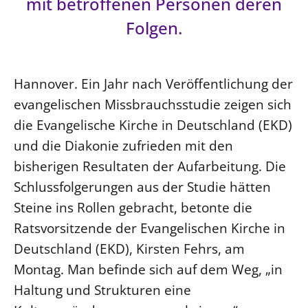
mit betroffenen Personen deren
Folgen.
LANDESSYNODE
27. Landessynode
Kontakt
Hannover. Ein Jahr nach Veröffentlichung der
Hintergrund
evangelischen Missbrauchsstudie zeigen sich
die Evangelische Kirche in Deutschland (EKD)
MITARBEIT
und die Diakonie zufrieden mit den
Ehrenamt
bisherigen Resultaten der Aufarbeitung. Die
Beruf
Schlussfolgerungen aus der Studie hätten
Freie Stellen
Steine ins Rollen gebracht, betonte die
Ratsvorsitzende der Evangelischen Kirche in
BIBLIOTHEK & ARCHIV
Deutschland (EKD), Kirsten Fehrs, am
SERVICE
Montag. Man befinde sich auf dem Weg, „in
Älterwerden im Pfarrberuf
Haltung und Strukturen eine
Beteiligungsverfahren