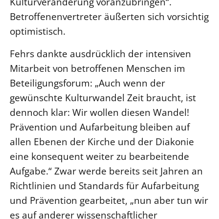
Kulturveränderung voranzubringen“.
Beschwerdestellen
Betroffenenvertreter äußerten sich vorsichtig
optimistisch.
Ephoralbüro
Finanzplanung
Fehrs dankte ausdrücklich der intensiven
Fundraising
Mitarbeit von betroffenen Menschen im
IT-Service
Beteiligungsforum: „Auch wenn der
Corporate Design
gewünschte Kulturwandel Zeit braucht, ist
Interventionsplan
dennoch klar: Wir wollen diesen Wandel!
Jahresgespräche
Prävention und Aufarbeitung bleiben auf
Kantine Speiseplan
allen Ebenen der Kirche und der Diakonie
eine konsequent weiter zu bearbeitende
Kirchliches Amtsblatt
Aufgabe.“ Zwar werde bereits seit Jahren an
Kirchliche Verwaltung
Richtlinien und Standards für Aufarbeitung
Klimaschutzgesetz
und Prävention gearbeitet, „nun aber tun wir
Kunstreferat
es auf anderer wissenschaftlicher
NKVK