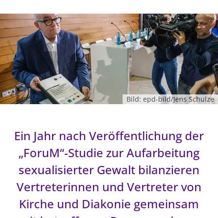
Ökumene
Evangelische Kirche
Gegen Gewalt
Kirche und Finanzen
Impressum
Lutherische Kirche
Personalausschuss
Datenschutz
KLIMASCHUTZ
Glaubensbekenntnis
Kontakt
Nachhaltigkeit
LANDESKIRCHENAMT
Barrierefreiheit
Positionen
Erneuerbare Energien
Willkommen
Presse
Ökumene
Mobilität
Freie Stellen
Kollegium
Religionen
Naturschutz
Bild: epd-bild/Jens Schulze
Service für Gemeinden
Abteilungen des Landeskirchenamts
Suche
Gebäude
Rechnungsprüfungsamt
Ein Jahr nach Veröffentlichung der
Fachstelle Sexualisierte Gewalt
Beschwerdestellen
„ForuM“-Studie zur Aufarbeitung
Kirchenämter
sexualisierter Gewalt bilanzieren
Gleichstellung
Vertreterinnen und Vertreter von
Datenschutz
Kirche und Diakonie gemeinsam
Geschäftsstelle Landessynode