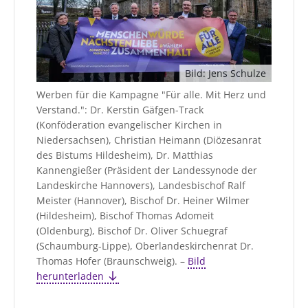
Öffentlichkeitsarbeit
Personalausschuss
Projektmanagement
Bild: Jens Schulze
Recht
Werben für die Kampagne "Für alle. Mit Herz und
Terminstundenplaner
Verstand.": Dr. Kerstin Gäfgen-Track
(Konföderation evangelischer Kirchen in
Niedersachsen), Christian Heimann (Diözesanrat
des Bistums Hildesheim), Dr. Matthias
Kannengießer (Präsident der Landessynode der
Landeskirche Hannovers), Landesbischof Ralf
Meister (Hannover), Bischof Dr. Heiner Wilmer
(Hildesheim), Bischof Thomas Adomeit
(Oldenburg), Bischof Dr. Oliver Schuegraf
(Schaumburg-Lippe), Oberlandeskirchenrat Dr.
Thomas Hofer (Braunschweig). –
Bild
herunterladen