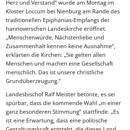
Herz und Verstand“ wurde am Montag im
Kloster Loccum bei Nienburg am Rande des
LANDESSYNODE
traditionellen Epiphanias-Empfangs der
27. Landessynode
hannoverschen Landeskirche eröffnet.
Kontakt
„Menschenwürde, Nächstenliebe und
Hintergrund
Zusammenhalt kennen keine Ausnahme“,
erklärten die Kirchen: „Sie gelten allen
MITARBEIT
Ehrenamt
Menschen und machen eine Gesellschaft
menschlich. Das ist unsere christliche
Beruf
Grundüberzeugung.“
Freie Stellen
Landesbischof Ralf Meister betonte, es sei
BIBLIOTHEK & ARCHIV
spürbar, dass die kommende Wahl „in einer
ganz besonderen Stimmung“ stattfinde. „Es
SERVICE
ist eine Erwartung, dass eine politische
Älterwerden im Pfarrberuf
Gestaltungskraft entsteht, die dieses Land
Beteiligungsverfahren