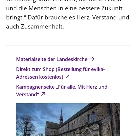
und die Menschen in eine bessere Zukunft
Beschwerdestellen
bringt.“ Dafür brauche es Herz, Verstand und
Ephoralbüro
auch Zusammenhalt.
Finanzplanung
Fundraising
IT-Service
Corporate Design
Materialseite der Landeskirche
Interventionsplan
Direkt zum Shop (Bestellung für evlka-
Adressen kostenlos)
Jahresgespräche
Kampagnenseite „Für alle. Mit Herz und
Kantine Speiseplan
Verstand“
Kirchliches Amtsblatt
Kirchliche Verwaltung
Klimaschutzgesetz
Kunstreferat
NKVK