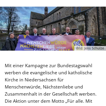
Ökumene
Evangelische Kirche
Gegen Gewalt
Kirche und Finanzen
Impressum
Lutherische Kirche
Personalausschuss
Datenschutz
KLIMASCHUTZ
Glaubensbekenntnis
Kontakt
Nachhaltigkeit
LANDESKIRCHENAMT
Barrierefreiheit
Positionen
Erneuerbare Energien
Willkommen
Presse
Ökumene
Mobilität
Freie Stellen
Kollegium
Religionen
Naturschutz
Bild: Jens Schulze
Service für Gemeinden
Abteilungen des Landeskirchenamts
Suche
Gebäude
Rechnungsprüfungsamt
Mit einer Kampagne zur Bundestagswahl
Fachstelle Sexualisierte Gewalt
werben die evangelische und katholische
Beschwerdestellen
Kirche in Niedersachsen für
Kirchenämter
Menschenwürde, Nächstenliebe und
Gleichstellung
Zusammenhalt in der Gesellschaft werben.
Datenschutz
Die Aktion unter dem Motto „Für alle. Mit
Geschäftsstelle Landessynode