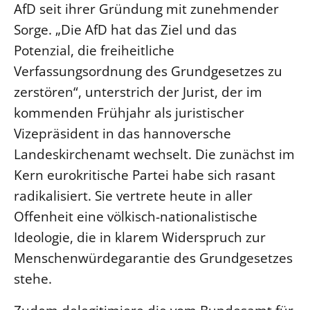
AfD seit ihrer Gründung mit zunehmender
Beschwerdestellen
Sorge. „Die AfD hat das Ziel und das
Ephoralbüro
Potenzial, die freiheitliche
Finanzplanung
Verfassungsordnung des Grundgesetzes zu
Fundraising
zerstören“, unterstrich der Jurist, der im
IT-Service
kommenden Frühjahr als juristischer
Vizepräsident in das hannoversche
Corporate Design
Landeskirchenamt wechselt. Die zunächst im
Interventionsplan
Kern eurokritische Partei habe sich rasant
Jahresgespräche
radikalisiert. Sie vertrete heute in aller
Kantine Speiseplan
Offenheit eine völkisch-nationalistische
Kirchliches Amtsblatt
Ideologie, die in klarem Widerspruch zur
Kirchliche Verwaltung
Menschenwürdegarantie des Grundgesetzes
Klimaschutzgesetz
stehe.
Kunstreferat
NKVK