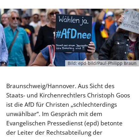
Ökumene
Evangelische Kirche
Gegen Gewalt
Kirche und Finanzen
Impressum
Lutherische Kirche
Personalausschuss
Datenschutz
KLIMASCHUTZ
Glaubensbekenntnis
Kontakt
Nachhaltigkeit
LANDESKIRCHENAMT
Barrierefreiheit
Positionen
Erneuerbare Energien
Willkommen
Presse
Ökumene
Mobilität
Freie Stellen
Kollegium
Religionen
Naturschutz
Bild: epd-bild/Paul-Philipp Braun
Service für Gemeinden
Abteilungen des Landeskirchenamts
Suche
Gebäude
Rechnungsprüfungsamt
Braunschweig/Hannover. Aus Sicht des
Fachstelle Sexualisierte Gewalt
Staats- und Kirchenrechtlers Christoph Goos
Beschwerdestellen
ist die AfD für Christen „schlechterdings
Kirchenämter
unwählbar“. Im Gespräch mit dem
Gleichstellung
Evangelischen Pressedienst (epd) betonte
Datenschutz
der Leiter der Rechtsabteilung der
Geschäftsstelle Landessynode