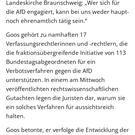
Landeskirche Braunschweig: „Wer sich für
die AfD engagiert, kann bei uns weder haupt-
LANDESSYNODE
noch ehrenamtlich tätig sein.“
27. Landessynode
Kontakt
Goos gehört zu namhaften 17
Hintergrund
Verfassungsrechtlerinnen und -rechtlern, die
die fraktionsübergreifende Initiative von 113
MITARBEIT
Bundestagsabgeordneten für ein
Ehrenamt
Verbotsverfahren gegen die AfD
Beruf
unterstützen. In einem am Mittwoch
Freie Stellen
veröffentlichten rechtswissenschaftlichen
Gutachten legen die Juristen dar, warum sie
BIBLIOTHEK & ARCHIV
ein solches Verfahren für aussichtsreich
halten.
SERVICE
Älterwerden im Pfarrberuf
Goos betonte, er verfolge die Entwicklung der
Beteiligungsverfahren