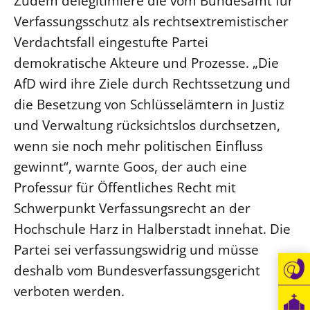
Zudem delegitimiere die vom Bundesamt für
Verfassungsschutz als rechtsextremistischer
Öffentlichkeitsarbeit
Verdachtsfall eingestufte Partei
Personalausschuss
demokratische Akteure und Prozesse. „Die
Projektmanagement
AfD wird ihre Ziele durch Rechtssetzung und
Recht
die Besetzung von Schlüsselämtern in Justiz
Terminstundenplaner
und Verwaltung rücksichtslos durchsetzen,
wenn sie noch mehr politischen Einfluss
gewinnt“, warnte Goos, der auch eine
Professur für Öffentliches Recht mit
Schwerpunkt Verfassungsrecht an der
Hochschule Harz in Halberstadt innehat. Die
Partei sei verfassungswidrig und müsse
deshalb vom Bundesverfassungsgericht
verboten werden.