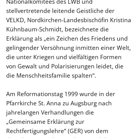
Nationalkomitees des LWB und
Öffentlichkeitsarbeit
stellvertretende leitende Geistliche der
VELKD, Nordkirchen-Landesbischöfin Kristina
Personalausschuss
Kühnbaum-Schmidt, bezeichnete die
Projektmanagement
Erklärung als „ein Zeichen des Friedens und
Recht
gelingender Versöhnung inmitten einer Welt,
Terminstundenplaner
die unter Kriegen und vielfältigen Formen
von Gewalt und Polarisierungen leidet, die
die Menschheitsfamilie spalten“.
Am Reformationstag 1999 wurde in der
Pfarrkirche St. Anna zu Augsburg nach
jahrelangen Verhandlungen die
„Gemeinsame Erklärung zur
Rechtfertigungslehre“ (GER) von dem