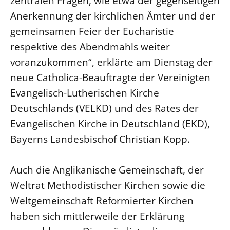
zentralen Fragen, wie etwa der gegenseitigen
Anerkennung der kirchlichen Ämter und der
LANDESSYNODE
gemeinsamen Feier der Eucharistie
27. Landessynode
respektive des Abendmahls weiter
Kontakt
voranzukommen“, erklärte am Dienstag der
Hintergrund
neue Catholica-Beauftragte der Vereinigten
Evangelisch-Lutherischen Kirche
MITARBEIT
Deutschlands (VELKD) und des Rates der
Ehrenamt
Evangelischen Kirche in Deutschland (EKD),
Beruf
Bayerns Landesbischof Christian Kopp.
Freie Stellen
Auch die Anglikanische Gemeinschaft, der
BIBLIOTHEK & ARCHIV
Weltrat Methodistischer Kirchen sowie die
SERVICE
Weltgemeinschaft Reformierter Kirchen
Älterwerden im Pfarrberuf
haben sich mittlerweile der Erklärung
Beteiligungsverfahren