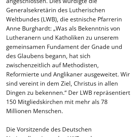
angeschlossen. Dies würdigte die
Generalsekretärin des Lutherischen
Beschwerdestellen
Weltbundes (LWB), die estnische Pfarrerin
Ephoralbüro
Anne Burghardt: „Was als Bekenntnis von
Finanzplanung
Lutheranern und Katholiken zu unserem
Fundraising
gemeinsamen Fundament der Gnade und
IT-Service
des Glaubens begann, hat sich
Corporate Design
zwischenzeitlich auf Methodisten,
Interventionsplan
Reformierte und Anglikaner ausgeweitet. Wir
Jahresgespräche
sind vereint in dem Ziel, Christus in allen
Kantine Speiseplan
Dingen zu bekennen.“ Der LWB repräsentiert
Kirchliches Amtsblatt
150 Mitgliedskirchen mit mehr als 78
Kirchliche Verwaltung
Millionen Menschen.
Klimaschutzgesetz
Kunstreferat
Die Vorsitzende des Deutschen
NKVK