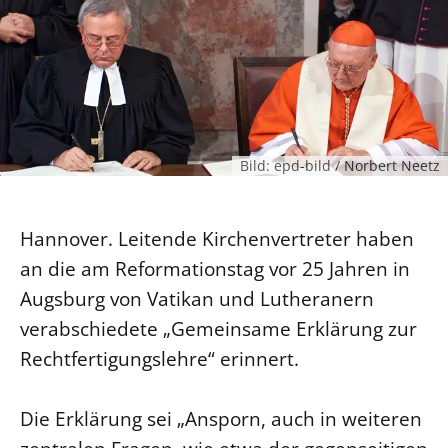
Ökumene
Evangelische Kirche
Gegen Gewalt
Kirche und Finanzen
Impressum
Lutherische Kirche
Personalausschuss
Datenschutz
KLIMASCHUTZ
Glaubensbekenntnis
Kontakt
Nachhaltigkeit
LANDESKIRCHENAMT
Barrierefreiheit
Positionen
Erneuerbare Energien
Willkommen
Presse
Ökumene
Bild: epd-bild / Norbert Neetz
Mobilität
Freie Stellen
Kollegium
Religionen
Naturschutz
Service für Gemeinden
Abteilungen des Landeskirchenamts
Suche
Hannover. Leitende Kirchenvertreter haben
Gebäude
Rechnungsprüfungsamt
an die am Reformationstag vor 25 Jahren in
Fachstelle Sexualisierte Gewalt
Augsburg von Vatikan und Lutheranern
Beschwerdestellen
verabschiedete „Gemeinsame Erklärung zur
Kirchenämter
Rechtfertigungslehre“ erinnert.
Gleichstellung
Datenschutz
Die Erklärung sei „Ansporn, auch in weiteren
Geschäftsstelle Landessynode