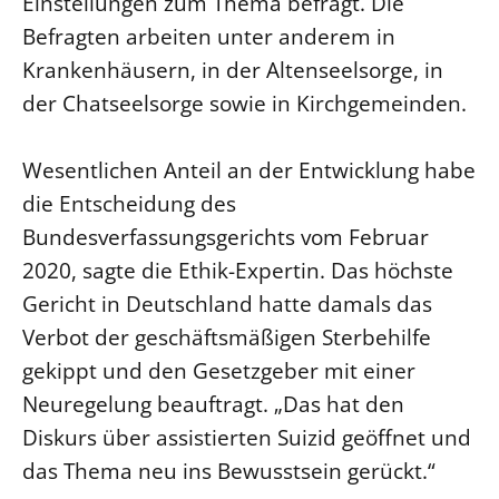
Einstellungen zum Thema befragt. Die
Befragten arbeiten unter anderem in
Beschwerdestellen
Krankenhäusern, in der Altenseelsorge, in
Ephoralbüro
der Chatseelsorge sowie in Kirchgemeinden.
Finanzplanung
Fundraising
Wesentlichen Anteil an der Entwicklung habe
IT-Service
die Entscheidung des
Corporate Design
Bundesverfassungsgerichts vom Februar
Interventionsplan
2020, sagte die Ethik-Expertin. Das höchste
Jahresgespräche
Gericht in Deutschland hatte damals das
Kantine Speiseplan
Verbot der geschäftsmäßigen Sterbehilfe
Kirchliches Amtsblatt
gekippt und den Gesetzgeber mit einer
Kirchliche Verwaltung
Neuregelung beauftragt. „Das hat den
Klimaschutzgesetz
Diskurs über assistierten Suizid geöffnet und
Kunstreferat
das Thema neu ins Bewusstsein gerückt.“
NKVK