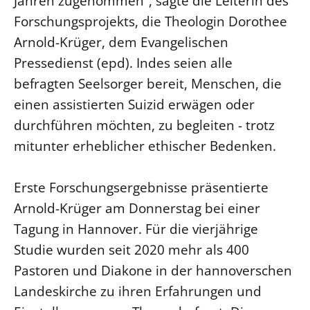
Jahren zugenommen“, sagte die Leiterin des
Forschungsprojekts, die Theologin Dorothee
LANDESSYNODE
Arnold-Krüger, dem Evangelischen
27. Landessynode
Pressedienst (epd). Indes seien alle
Kontakt
befragten Seelsorger bereit, Menschen, die
Hintergrund
einen assistierten Suizid erwägen oder
durchführen möchten, zu begleiten - trotz
MITARBEIT
mitunter erheblicher ethischer Bedenken.
Ehrenamt
Beruf
Erste Forschungsergebnisse präsentierte
Freie Stellen
Arnold-Krüger am Donnerstag bei einer
Tagung in Hannover. Für die vierjährige
BIBLIOTHEK & ARCHIV
Studie wurden seit 2020 mehr als 400
SERVICE
Pastoren und Diakone in der hannoverschen
Älterwerden im Pfarrberuf
Landeskirche zu ihren Erfahrungen und
Beteiligungsverfahren