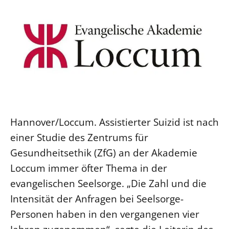
Ökumene
Evangelische Kirche
Gegen Gewalt
Kirche und Finanzen
Impressum
Lutherische Kirche
Personalausschuss
Datenschutz
KLIMASCHUTZ
Glaubensbekenntnis
Kontakt
Nachhaltigkeit
LANDESKIRCHENAMT
Barrierefreiheit
Positionen
Erneuerbare Energien
Willkommen
Presse
Ökumene
Mobilität
Freie Stellen
Kollegium
Religionen
Naturschutz
Service für Gemeinden
Abteilungen des Landeskirchenamts
Suche
Hannover/Loccum. Assistierter Suizid ist nach
Gebäude
Rechnungsprüfungsamt
einer Studie des Zentrums für
Fachstelle Sexualisierte Gewalt
Gesundheitsethik (ZfG) an der Akademie
Beschwerdestellen
Loccum immer öfter Thema in der
Kirchenämter
evangelischen Seelsorge. „Die Zahl und die
Gleichstellung
Intensität der Anfragen bei Seelsorge-
Datenschutz
Personen haben in den vergangenen vier
Geschäftsstelle Landessynode