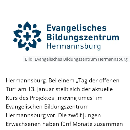
Ökumene
Evangelische Kirche
Gegen Gewalt
Kirche und Finanzen
Impressum
Lutherische Kirche
Personalausschuss
Datenschutz
KLIMASCHUTZ
Glaubensbekenntnis
Kontakt
Nachhaltigkeit
LANDESKIRCHENAMT
Barrierefreiheit
Positionen
Erneuerbare Energien
Willkommen
Presse
Ökumene
Mobilität
Freie Stellen
Kollegium
Religionen
Naturschutz
Bild: Evangelisches Bildungszentrum Hermannsburg
Service für Gemeinden
Abteilungen des Landeskirchenamts
Suche
Gebäude
Rechnungsprüfungsamt
Hermannsburg. Bei einem „Tag der offenen
Fachstelle Sexualisierte Gewalt
Tür“ am 13. Januar stellt sich der aktuelle
Beschwerdestellen
Kurs des Projektes „moving times“ im
Kirchenämter
Evangelischen Bildungszentrum
Gleichstellung
Hermannsburg vor. Die zwölf jungen
Datenschutz
Erwachsenen haben fünf Monate zusammen
Geschäftsstelle Landessynode