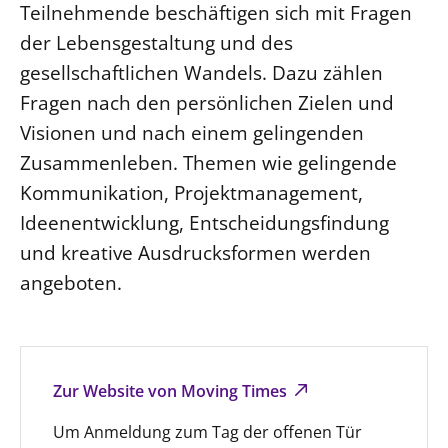
Teilnehmende beschäftigen sich mit Fragen
Beschwerdestellen
der Lebensgestaltung und des
Ephoralbüro
gesellschaftlichen Wandels. Dazu zählen
Finanzplanung
Fragen nach den persönlichen Zielen und
Fundraising
Visionen und nach einem gelingenden
IT-Service
Zusammenleben. Themen wie gelingende
Kommunikation, Projektmanagement,
Corporate Design
Ideenentwicklung, Entscheidungsfindung
Interventionsplan
und kreative Ausdrucksformen werden
Jahresgespräche
angeboten.
Kantine Speiseplan
Kirchliches Amtsblatt
Kirchliche Verwaltung
Klimaschutzgesetz
Zur Website von Moving Times
Kunstreferat
Um Anmeldung zum Tag der offenen Tür
NKVK