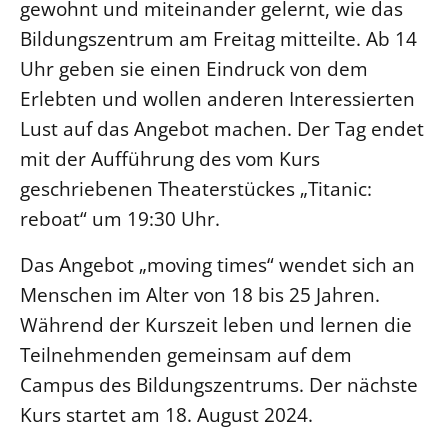
gewohnt und miteinander gelernt, wie das
Bildungszentrum am Freitag mitteilte. Ab 14
LANDESSYNODE
Uhr geben sie einen Eindruck von dem
27. Landessynode
Erlebten und wollen anderen Interessierten
Kontakt
Lust auf das Angebot machen. Der Tag endet
Hintergrund
mit der Aufführung des vom Kurs
geschriebenen Theaterstückes „Titanic:
MITARBEIT
Ehrenamt
reboat“ um 19:30 Uhr.
Beruf
Das Angebot „moving times“ wendet sich an
Freie Stellen
Menschen im Alter von 18 bis 25 Jahren.
Während der Kurszeit leben und lernen die
BIBLIOTHEK & ARCHIV
Teilnehmenden gemeinsam auf dem
Campus des Bildungszentrums. Der nächste
SERVICE
Kurs startet am 18. August 2024.
Älterwerden im Pfarrberuf
Beteiligungsverfahren