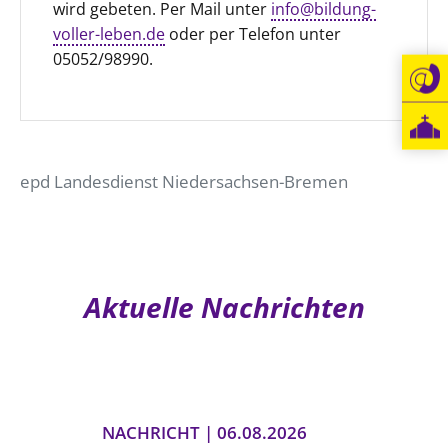
wird gebeten. Per Mail unter
info@bildung-
Öffentlichkeitsarbeit
voller-leben.de
oder per Telefon unter
05052/98990.
Personalausschuss
Projektmanagement
Recht
Terminstundenplaner
epd Landesdienst Niedersachsen-Bremen
Aktuelle Nachrichten
NACHRICHT | 06.08.2026