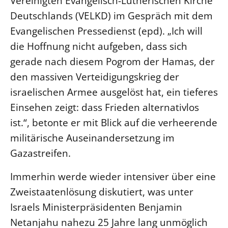
Vereinigten Evangelisch-Lutherischen Kirche
Deutschlands (VELKD) im Gespräch mit dem
LANDESSYNODE
Evangelischen Pressedienst (epd). „Ich will
27. Landessynode
die Hoffnung nicht aufgeben, dass sich
Kontakt
gerade nach diesem Pogrom der Hamas, der
Hintergrund
den massiven Verteidigungskrieg der
israelischen Armee ausgelöst hat, ein tieferes
MITARBEIT
Einsehen zeigt: dass Frieden alternativlos
Ehrenamt
ist.“, betonte er mit Blick auf die verheerende
Beruf
militärische Auseinandersetzung im
Freie Stellen
Gazastreifen.
BIBLIOTHEK & ARCHIV
Immerhin werde wieder intensiver über eine
Zweistaatenlösung diskutiert, was unter
SERVICE
Israels Ministerpräsidenten Benjamin
Älterwerden im Pfarrberuf
Netanjahu nahezu 25 Jahre lang unmöglich
Beteiligungsverfahren