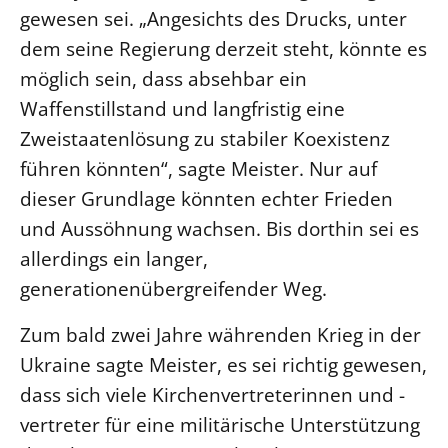
gewesen sei. „Angesichts des Drucks, unter
Beschwerdestellen
dem seine Regierung derzeit steht, könnte es
Ephoralbüro
möglich sein, dass absehbar ein
Finanzplanung
Waffenstillstand und langfristig eine
Fundraising
Zweistaatenlösung zu stabiler Koexistenz
IT-Service
führen könnten“, sagte Meister. Nur auf
Corporate Design
dieser Grundlage könnten echter Frieden
Interventionsplan
und Aussöhnung wachsen. Bis dorthin sei es
Jahresgespräche
allerdings ein langer,
generationenübergreifender Weg.
Kantine Speiseplan
Kirchliches Amtsblatt
Zum bald zwei Jahre währenden Krieg in der
Kirchliche Verwaltung
Ukraine sagte Meister, es sei richtig gewesen,
Klimaschutzgesetz
dass sich viele Kirchenvertreterinnen und -
Kunstreferat
vertreter für eine militärische Unterstützung
NKVK