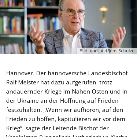
Ökumene
Evangelische Kirche
Gegen Gewalt
Kirche und Finanzen
Impressum
Lutherische Kirche
Personalausschuss
Datenschutz
KLIMASCHUTZ
Glaubensbekenntnis
Kontakt
Nachhaltigkeit
LANDESKIRCHENAMT
Barrierefreiheit
Positionen
Erneuerbare Energien
Willkommen
Presse
Ökumene
Bild: epd-bild/Jens Schulze
Mobilität
Freie Stellen
Kollegium
Religionen
Naturschutz
Service für Gemeinden
Abteilungen des Landeskirchenamts
Suche
Hannover. Der hannoversche Landesbischof
Gebäude
Rechnungsprüfungsamt
Ralf Meister hat dazu aufgerufen, trotz
Fachstelle Sexualisierte Gewalt
andauernder Kriege im Nahen Osten und in
Beschwerdestellen
der Ukraine an der Hoffnung auf Frieden
Kirchenämter
festzuhalten. „Wenn wir aufhören, auf den
Gleichstellung
Frieden zu hoffen, kapitulieren wir vor dem
Datenschutz
Krieg“, sagte der Leitende Bischof der
Geschäftsstelle Landessynode