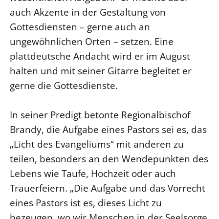
auch Akzente in der Gestaltung von
Beschwerdestellen
Gottesdiensten – gerne auch an
Ephoralbüro
ungewöhnlichen Orten – setzen. Eine
Finanzplanung
plattdeutsche Andacht wird er im August
Fundraising
halten und mit seiner Gitarre begleitet er
IT-Service
gerne die Gottesdienste.
Corporate Design
Interventionsplan
In seiner Predigt betonte Regionalbischof
Jahresgespräche
Brandy, die Aufgabe eines Pastors sei es, das
Kantine Speiseplan
„Licht des Evangeliums“ mit anderen zu
Kirchliches Amtsblatt
teilen, besonders an den Wendepunkten des
Kirchliche Verwaltung
Lebens wie Taufe, Hochzeit oder auch
Trauerfeiern. „Die Aufgabe und das Vorrecht
Klimaschutzgesetz
eines Pastors ist es, dieses Licht zu
Kunstreferat
bezeugen, wo wir Menschen in der Seelsorge
NKVK