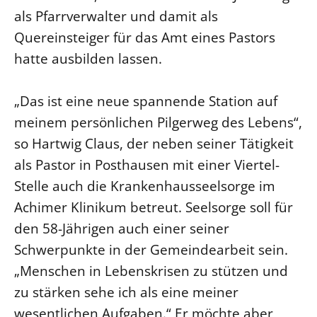
als Pfarrverwalter und damit als
LANDESSYNODE
Quereinsteiger für das Amt eines Pastors
27. Landessynode
hatte ausbilden lassen.
Kontakt
Hintergrund
„Das ist eine neue spannende Station auf
meinem persönlichen Pilgerweg des Lebens“,
MITARBEIT
so Hartwig Claus, der neben seiner Tätigkeit
Ehrenamt
als Pastor in Posthausen mit einer Viertel-
Beruf
Stelle auch die Krankenhausseelsorge im
Freie Stellen
Achimer Klinikum betreut. Seelsorge soll für
den 58-Jährigen auch einer seiner
BIBLIOTHEK & ARCHIV
Schwerpunkte in der Gemeindearbeit sein.
„Menschen in Lebenskrisen zu stützen und
SERVICE
zu stärken sehe ich als eine meiner
Älterwerden im Pfarrberuf
wesentlichen Aufgaben.“ Er möchte aber
Beteiligungsverfahren