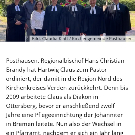
Ökumene
Evangelische Kirche
Gegen Gewalt
Kirche und Finanzen
Impressum
Lutherische Kirche
Personalausschuss
Datenschutz
KLIMASCHUTZ
Glaubensbekenntnis
Kontakt
Nachhaltigkeit
LANDESKIRCHENAMT
Barrierefreiheit
Positionen
Bild: Claudia Klatt / Kirchengemeinde Posthausen
Erneuerbare Energien
Willkommen
Presse
Ökumene
Mobilität
Freie Stellen
Kollegium
Religionen
Posthausen. Regionalbischof Hans Christian
Naturschutz
Service für Gemeinden
Abteilungen des Landeskirchenamts
Brandy hat Hartwig Claus zum Pastor
Suche
Gebäude
Rechnungsprüfungsamt
ordiniert, der damit in die Region Nord des
Fachstelle Sexualisierte Gewalt
Kirchenkreises Verden zurückkehrt. Denn bis
Beschwerdestellen
2009 arbeitete Claus als Diakon in
Kirchenämter
Ottersberg, bevor er anschließend zwölf
Gleichstellung
Jahre eine Pflegeeinrichtung der Johanniter
Datenschutz
in Bremen leitete. Nun also der Wechsel in
Geschäftsstelle Landessynode
ein Pfarramt, nachdem er sich ein Jahr lang