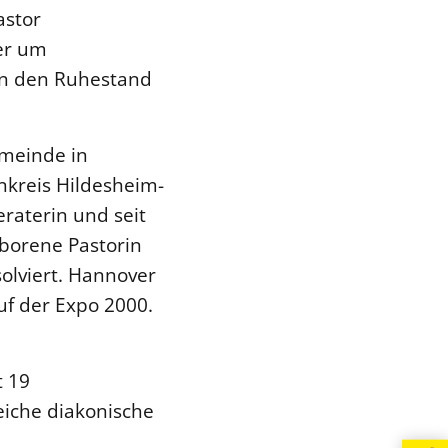
astor
er um
 in den Ruhestand
emeinde in
nkreis Hildesheim-
eraterin und seit
eborene Pastorin
solviert. Hannover
auf der Expo 2000.
t 19
iche diakonische