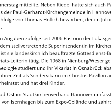
erstag mitteilte. Neben Riedel hatte sich auch P
s der Paul-Gerhardt-Kirchengemeinde in Hannov
hfolge von Thomas Höflich beworben, der im Juli
.
en Angaben zufolge seit 2006 Pastorin der Lukasg
dem stellvertretende Superintendentin im Kirche
 ist sie landeskirchlich beauftragte Gottesdienst-B
riats-Leiterin tätig. Die 1968 in Nienburg/Weser g
heologie studiert und ihr Vikariat in Osnabrück ab
ihrer Zeit als Sondervikarin im Christus-Pavillon 
rheiratet und hat drei Kinder.
üd-Ost im Stadtkirchenverband Hannover umfass
von Isernhagen bis zum Expo-Gelände und zahlre